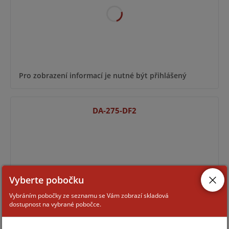
Pro zobrazení informací je nutné být přihlášený
DA-275-DF2
Vyberte pobočku
Vybráním pobočky ze seznamu se Vám zobrazí skladová
dostupnost na vybrané pobočce.