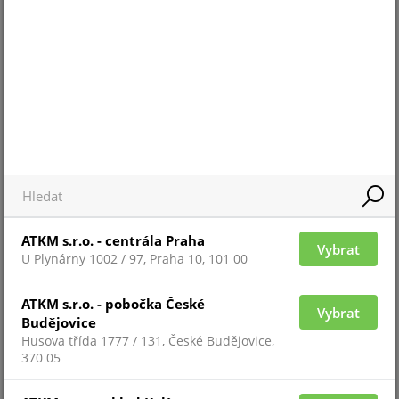
Pro zobrazení informací je nutné být přihlášený
DA-275-DFI6
ATKM s.r.o. - centrála Praha
Vybrat
U Plynárny 1002 / 97, Praha 10, 101 00
ATKM s.r.o. - pobočka České
Vybrat
Pro zobrazení informací je nutné být přihlášený
Budějovice
Husova třída 1777 / 131, České Budějovice,
370 05
CZ-275-A