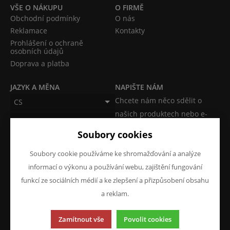
VŠE O NÁKUPU
O FIRMĚ
Obchodní podmínky
O nás
Reklamace
Kontakty
Prohlášení o ochraně
osobních údajů
Doprava a platba
JAZYK A MĚNA
NAPIŠTE NÁM
Chcete nám něco sdělit o
CS
našich produktech nebo e-
CZK (Kč)
shopu? Neváhejte napsat.
Soubory cookies
Chci napsat zprávu
Soubory cookie používáme ke shromažďování a analýze
informací o výkonu a používání webu, zajištění fungování
funkcí ze sociálních médií a ke zlepšení a přizpůsobení obsahu
a reklam.
Tato stránka používá soubory cookies. Klikněte pro více
Zamítnout vše
Povolit cookies
informací.