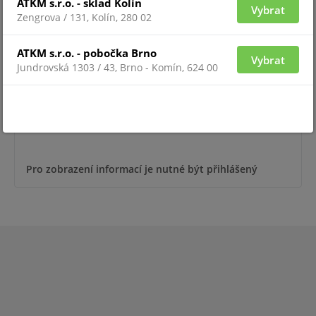
ATKM s.r.o. - sklad Kolín
Vybrat
Zengrova / 131, Kolín, 280 02
ATKM s.r.o. - pobočka Brno
Vybrat
Jundrovská 1303 / 43, Brno - Komín, 624 00
Pro zobrazení informací je nutné být přihlášený