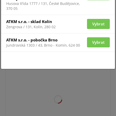
Husova třída 1777 / 131, České Budějovice,
370 05
ATKM s.r.o. - sklad Kolín
Vybrat
Zengrova / 131, Kolín, 280 02
ATKM s.r.o. - pobočka Brno
Vybrat
Pro zobrazení informací je nutné být přihlášený
Jundrovská 1303 / 43, Brno - Komín, 624 00
UPS-EA902PSRT-LCD-RACK