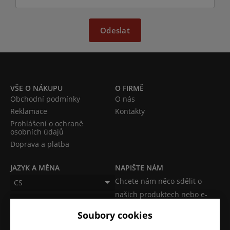
Odeslat
VŠE O NÁKUPU
O FIRMĚ
Obchodní podmínky
O nás
Reklamace
Kontakty
Prohlášení o ochraně
osobních údajů
Doprava a platba
JAZYK A MĚNA
NAPIŠTE NÁM
Chcete nám něco sdělit o
CS
našich produktech nebo e-
CZK (Kč)
shopu? Neváhejte napsat.
Soubory cookies
Chci napsat zprávu