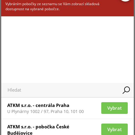
Vybráním pobočky ze seznamu se Vám zobrazí skladová
dostupnost na vybrané pobočce.
UPS-EA901PSRT-LCD-RACK
Pro zobrazení informací je nutné být přihlášený
ATKM s.r.o. - centrála Praha
Vybrat
UPS-EA901PSRT-LCD-RACK-EPO
U Plynárny 1002 / 97, Praha 10, 101 00
ATKM s.r.o. - pobočka České
Vybrat
Budějovice