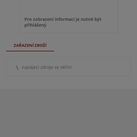
Pro 
Pro zobrazení informací je nutné být
přih
přihlášený
ZAŘAZENÍ ZBOŽÍ
napájecí zdroje se skříní