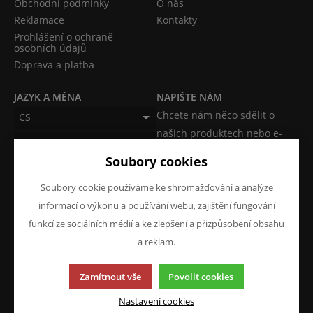
Obchodní podmínky
O nás
Reklamace
Kontakty
Prohlášení o ochraně
osobních údajů
Doprava a platba
JAZYK A MĚNA
NAPIŠTE NÁM
Chcete nám něco sdělit o
CS
našich produktech nebo e-
CZK (Kč)
shopu? Neváhejte napsat.
Soubory cookies
Chci napsat zprávu
Soubory cookie používáme ke shromažďování a analýze
informací o výkonu a používání webu, zajištění fungování
funkcí ze sociálních médií a ke zlepšení a přizpůsobení obsahu
a reklam.
Tato stránka používá soubory cookies. Klikněte pro více
Zamítnout vše
Povolit cookies
informací.
© 2013-2026 ATKM s.r.o.
Nastavení cookies
K2 e-shop - První e-shop, který uřídí celou vaši firmu.