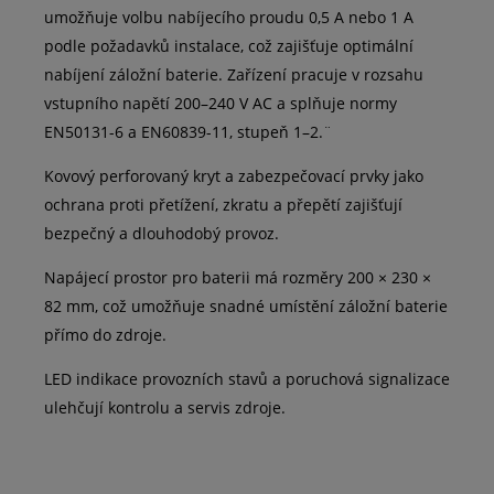
umožňuje volbu nabíjecího proudu 0,5 A nebo 1 A
podle požadavků instalace, což zajišťuje optimální
nabíjení záložní baterie. Zařízení pracuje v rozsahu
vstupního napětí 200–240 V AC a splňuje normy
EN50131-6 a EN60839-11, stupeň 1–2.¨
Kovový perforovaný kryt a zabezpečovací prvky jako
ochrana proti přetížení, zkratu a přepětí zajišťují
bezpečný a dlouhodobý provoz.
Napájecí prostor pro baterii má rozměry 200 × 230 ×
82 mm, což umožňuje snadné umístění záložní baterie
přímo do zdroje.
LED indikace provozních stavů a poruchová signalizace
ulehčují kontrolu a servis zdroje.