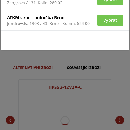
Zengrova / 131, Kolín, 280 02
zavírání: šrouby (možnost montáže zámku);
ATKM s.r.o. - pobočka Brno
shoda s normami EN50131, EN60839-11;
Vybrat
Jundrovská 1303 / 43, Brno - Komín, 624 00
Stupeň zabezpečení. 1a 2;
ALTERNATIVNÍ ZBOŽÍ
SOUVISEJÍCÍ ZBOŽÍ
HPSG2-12V3A-C