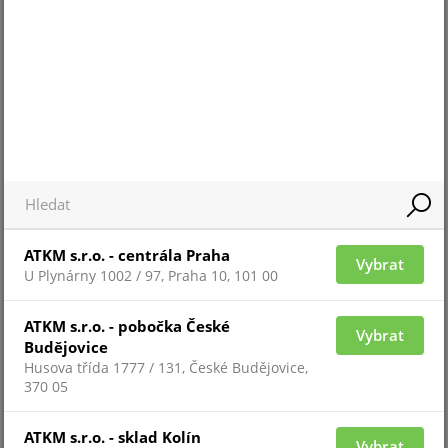
účinnost: 86%;
prostor pro akumulátor: 1x7Ah;
ochrany: SCP, OVP, OLP, UVP, tamper - otevření
skříně;
technické výstupy typu relé: EPS -porucha sítě
AC, APS - porucha akumulátoru;
indikace: optická signalizace pomocí LED;
ATKM s.r.o. - centrála Praha
Vybrat
U Plynárny 1002 / 97, Praha 10, 101 00
Instalace: na povrch;
rozměry 200x230x82mm, vzdálenost od podkladu
ATKM s.r.o. - pobočka České
Vybrat
Budějovice
8 mm;
Husova třída 1777 / 131, České Budějovice,
materiál: kovový plech DC01, 0,7mm, RAL9003
370 05
(bílá);
ATKM s.r.o. - sklad Kolín
stupeň krytí: IP20;
Vybrat