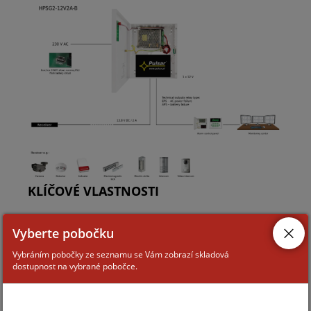
KLÍČOVÉ VLASTNOSTI
vstupní napětí: 200÷240VAC;
Vyberte pobočku
výstupní napětí: 13.8VDC;
Vybráním pobočky ze seznamu se Vám zobrazí skladová
dostupnost na vybrané pobočce.
dobíjecí proud akumulátoru: 0.5A/1A;
celkový výstupní proud ze zdroje: 2,5A;