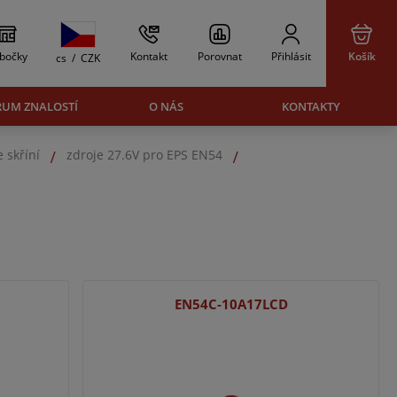
bočky
Kontakt
Porovnat
Přihlásit
Košík
cs
/
CZK
RUM ZNALOSTÍ
O NÁS
KONTAKTY
 skříní
zdroje 27.6V pro EPS EN54
EN54C-10A17LCD