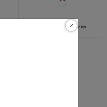
ýt
Pro zobrazení informací je nutné být
přihlášený