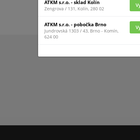
ATKM s.r.o. - sklad Kolín
V
Zengrova / 131, Kolín, 280 02
ATKM s.r.o. - pobočka Brno
V
Jundrovská 1303 / 43, Brno - Komín,
624 00