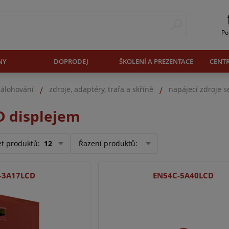
Po
NY
DOPRODEJ
ŠKOLENÍ A PREZENTACE
CENT
zálohování
zdroje, adaptéry, trafa a skříně
napájecí zdroje se
D displejem
et produktů
:
12
Řazení produktů
:
-3A17LCD
EN54C-5A40LCD