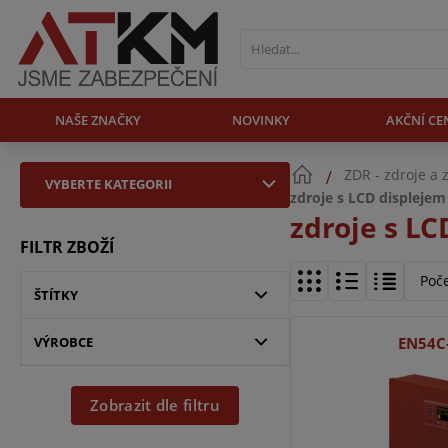
NAŠE ZNAČKY
NOVINKY
AKČNÍ CE
ZDR - zdroje a 
VYBERTE KATEGORII
zdroje s LCD displejem
zdroje s LC
FILTR ZBOŽÍ
Poč
ŠTÍTKY
VÝROBCE
EN54C
Zobrazit dle filtru