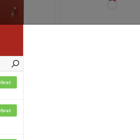
ací je nutné být
Pro zobrazení informací je nutné b
přihlášený
-10A40LCD
ybrat
ybrat
ací je nutné být