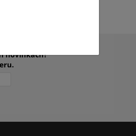
ch novinkách?
eru.