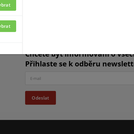
ybrat
ybrat
Chcete být informováni o vše
Přihlaste se k odběru newslett
Odeslat