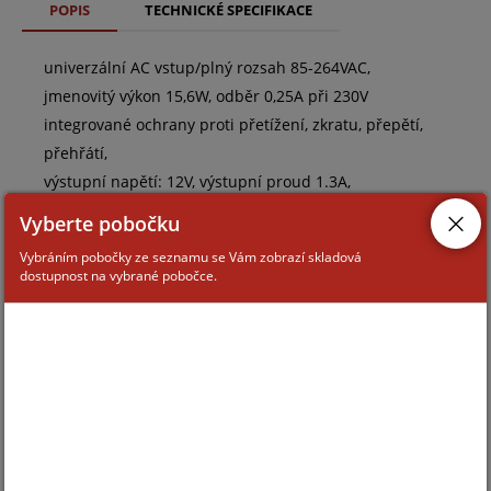
POPIS
TECHNICKÉ SPECIFIKACE
univerzální AC vstup/plný rozsah 85-264VAC,
jmenovitý výkon 15,6W, odběr 0,25A při 230V
integrované ochrany proti přetížení, zkratu, přepětí,
přehřátí,
výstupní napětí: 12V, výstupní proud 1.3A,
regulace výstupního napětí 10.8-13.2V,
Vyberte pobočku
rozměry 62.5x51x28mm
Vybráním pobočky ze seznamu se Vám zobrazí skladová
dostupnost na vybrané pobočce.
ZAŘAZENÍ ZBOŽÍ
volné napájecí zdroje