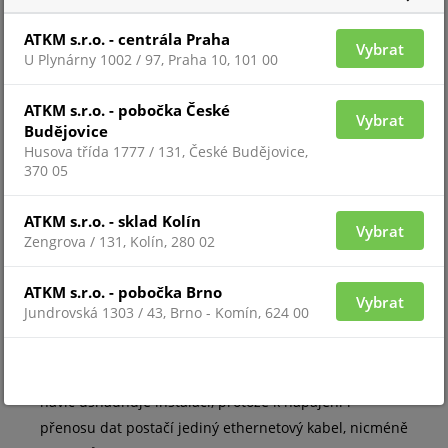
Díky Ultra Motion Detection (
UMD
) kamera spolehlivě
rozlišuje člověka, vozidlo a jednostopé vozidlo
, což
ATKM s.r.o. - centrála Praha
Vybrat
U Plynárny 1002 / 97, Praha 10, 101 00
efektivně snižuje počet falešných poplachů. Zároveň
disponuje pokročilými analytickými funkcemi
ATKM s.r.o. - pobočka České
založenými na pixelové analýze Human Body Detection
Vybrat
Budějovice
I umožňující detekovat narušení zóny či překročení
Husova třída 1777 / 131, České Budějovice,
čáry, které ještě zvyšují úroveň ochrany. Formáty
370 05
komprese Ultra 265 a H.265 zajišťují úsporu místa v
úložišti a spolu se slotem pro microSD kartu (až 512
ATKM s.r.o. - sklad Kolín
Vybrat
Zengrova / 131, Kolín, 280 02
GB) rozšiřují možnosti pro dlouhodobé ukládání
záznamů.
ATKM s.r.o. - pobočka Brno
Vybrat
Spolehlivá konstrukce pro profesionální nasazení
Jundrovská 1303 / 43, Brno - Komín, 624 00
Masivní krytí
IP67
odolá vodě i prachu, takže se
kamera hodí do jakéhokoli prostředí. Podpora
PoE
navíc usnadňuje instalaci, protože k napájení i
přenosu dat postačí jediný ethernetový kabel, nicméně