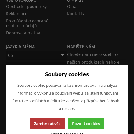
VŠE O NÁKUPU
O FIRMĚ
Obchodní podmínky
O nás
Reklamace
Kontakty
Prohlášení o ochraně
osobních údajů
Doprava a platba
JAZYK A MĚNA
NAPIŠTE NÁM
Chcete nám něco sdělit o
CS
našich produktech nebo e-
CZK (Kč)
shopu? Neváhejte napsat.
Soubory cookies
Chci napsat zprávu
Soubory cookie používáme ke shromažďování a analýze
informací o výkonu a používání webu, zajištění fungování
funkcí ze sociálních médií a ke zlepšení a přizpůsobení obsahu
a reklam.
Tato stránka používá soubory cookies. Klikněte pro více
Zamítnout vše
Povolit cookies
informací.
© 2013-2026 ATKM s.r.o.