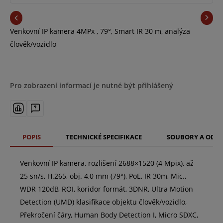
Venkovní IP kamera 4MPx , 79°, Smart IR 30 m, analýza
člověk/vozidlo
Pro zobrazení informací je nutné být přihlášený
POPIS
TECHNICKÉ SPECIFIKACE
SOUBORY A ODK
Venkovní IP kamera, rozlišení 2688×1520 (4 Mpix), až
25 sn/s, H.265, obj. 4,0 mm (79°), PoE, IR 30m, Mic.,
WDR 120dB, ROI, koridor formát, 3DNR, Ultra Motion
Detection (UMD) klasifikace objektu člověk/vozidlo,
Překročení čáry, Human Body Detection I, Micro SDXC,