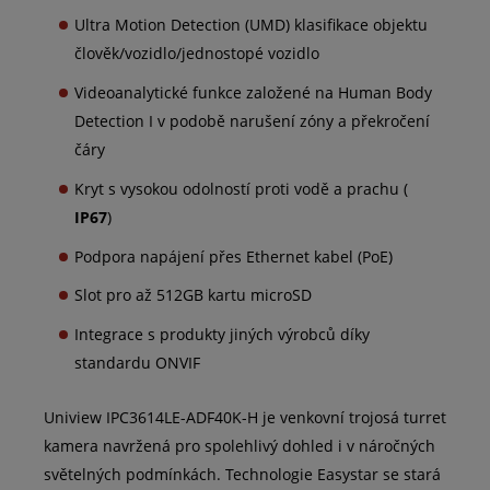
Ultra Motion Detection (UMD) klasifikace objektu
člověk/vozidlo/jednostopé vozidlo
Videoanalytické funkce založené na Human Body
Detection I v podobě narušení zóny a překročení
čáry
Kryt s vysokou odolností proti vodě a prachu (
IP67
)
Podpora napájení přes Ethernet kabel (PoE)
Slot pro až 512GB kartu microSD
Integrace s produkty jiných výrobců díky
standardu ONVIF
Uniview IPC3614LE-ADF40K-H je venkovní trojosá turret
kamera navržená pro spolehlivý dohled i v náročných
světelných podmínkách. Technologie Easystar se stará