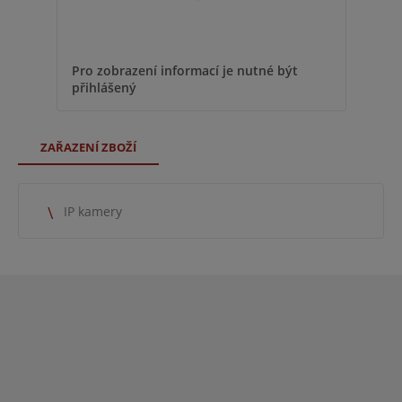
Pro 
Pro zobrazení informací je nutné být
přih
přihlášený
ZAŘAZENÍ ZBOŽÍ
IP kamery