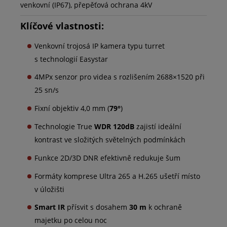
venkovní (IP67), přepěťová ochrana 4kV
Klíčové vlastnosti:
Venkovní trojosá IP kamera typu turret
s technologií Easystar
4MPx senzor pro videa s rozlišením 2688×1520 při
25 sn/s
Fixní objektiv 4,0 mm (
79°
)
Technologie True
WDR 120dB
zajistí ideální
kontrast ve složitých světelných podmínkách
Funkce 2D/3D DNR efektivně redukuje šum
Formáty komprese Ultra 265 a H.265 ušetří místo
v úložišti
Smart IR
přísvit s dosahem
30 m
k ochraně
majetku po celou noc