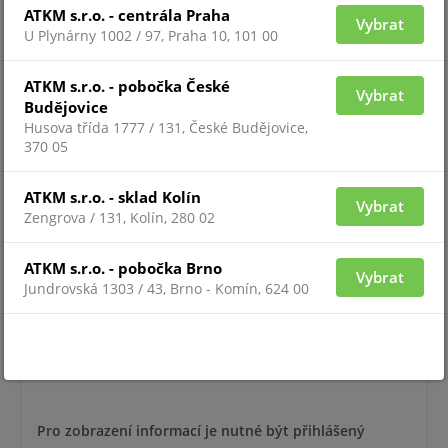
ATKM s.r.o. - centrála Praha
Vybrat
U Plynárny 1002 / 97, Praha 10, 101 00
ATKM s.r.o. - pobočka České
Vybrat
Pro zobrazení informací je nutné být přihlášený
Budějovice
Husova třída 1777 / 131, České Budějovice,
370 05
FD9369
ATKM s.r.o. - sklad Kolín
Vybrat
Zengrova / 131, Kolín, 280 02
ATKM s.r.o. - pobočka Brno
Vybrat
Jundrovská 1303 / 43, Brno - Komín, 624 00
Pro zobrazení informací je nutné být přihlášený