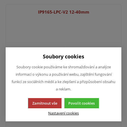
IP9165-LPC-V2 12-40mm
Soubory cookies
Soubory cookie používáme ke shromažďování a analýze
informací o výkonu a používání webu, zajištění fungování
funkcí ze sociálních médií a ke zlepšení a přizpůsobení obsahu
Pro zobrazení informací je nutné být přihlášený
a reklam.
Zamítnout vše
Povolit cookies
FE9192-H
Nastavení cookies