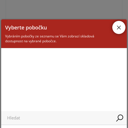
Vyberte pobočku
Vybráním pobočky ze seznamu se Vám zobrazí skladová
dostupnost na vybrané pobočce.
Pro zobrazení informací je nutné být přihlášený
IB9367-EHT-V2 5-50MM