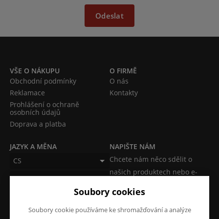
Odeslat
VŠE O NÁKUPU
O FIRMĚ
Obchodní podmínky
O nás
Reklamace
Kontakty
Prohlášení o ochraně
osobních údajů
Doprava a platba
JAZYK A MĚNA
NAPIŠTE NÁM
Chcete nám něco sdělit o
CS
našich produktech nebo e-
EUR (EUR)
shopu? Neváhejte napsat.
Soubory cookies
Chci napsat zprávu
Soubory cookie používáme ke shromažďování a analýze