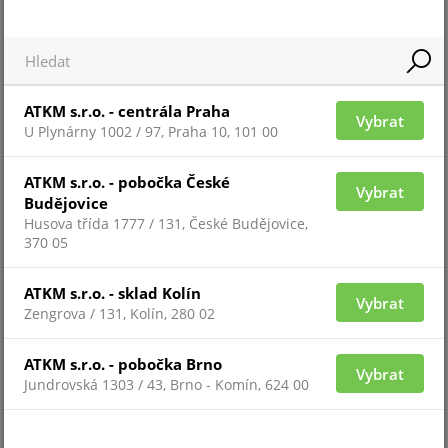
Pro zobrazení informací je nutné být přihlášený
TR-UP06-B-IN
ATKM s.r.o. - centrála Praha
Vybrat
U Plynárny 1002 / 97, Praha 10, 101 00
ATKM s.r.o. - pobočka České
Vybrat
Budějovice
Husova třída 1777 / 131, České Budějovice,
370 05
ATKM s.r.o. - sklad Kolín
Vybrat
Zengrova / 131, Kolín, 280 02
Pro zobrazení informací je nutné být přihlášený
ATKM s.r.o. - pobočka Brno
Vybrat
Jundrovská 1303 / 43, Brno - Komín, 624 00
TR-JB07-D-IN