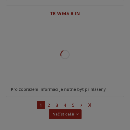
TR-WE45-B-IN
Pro zobrazení informací je nutné být přihlášený
1
2
3
4
5
Načíst další