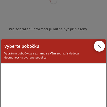
Pro zobrazení informací je nutné být přihlášený
TR-JB05-A-IN-BLACK
Vyberte pobočku
Vybráním pobočky ze seznamu se Vám zobrazí skladová
dostupnost na vybrané pobočce.