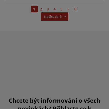
1
2
3
4
5
Načíst další
Chcete být informováni o všech
novinkách? Přihlaste se k