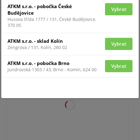
ATKM s.r.o. - pobočka České
Vybrat
Budějovice
Husova třída 1777 / 131, České Budějovice,
370 05
Pro zobrazení informací je nutné být přihlášený
ATKM s.r.o. - sklad Kolín
Vybrat
Zengrova / 131, Kolín, 280 02
ST-D1-METAL
ATKM s.r.o. - pobočka Brno
Vybrat
Jundrovská 1303 / 43, Brno - Komín, 624 00