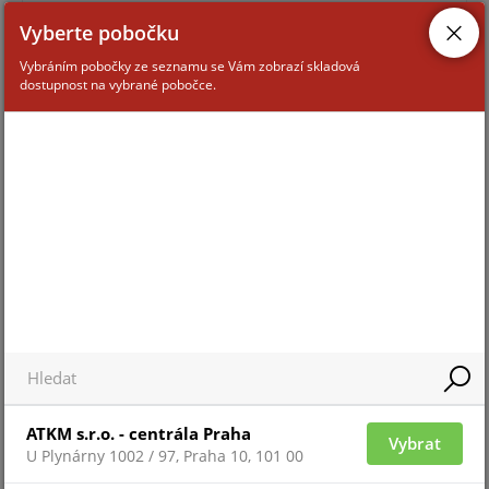
Vyberte pobočku
Vybráním pobočky ze seznamu se Vám zobrazí skladová
dostupnost na vybrané pobočce.
Pro zobrazení informací je nutné být přihlášený
KH-10-S
ATKM s.r.o. - centrála Praha
Vybrat
U Plynárny 1002 / 97, Praha 10, 101 00