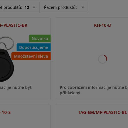
et produktů
:
12
Řazení produktů
:
F-PLASTIC-BK
KH-10-B
Novinka
Doporučujeme
Množstevní sleva
ací je nutné být
Pro zobrazení informací je nutné b
přihlášený
-10-S
TAG-EM/MF-PLASTIC-BL