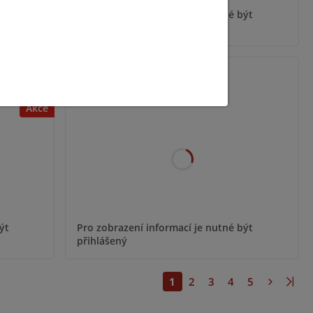
ýt
Pro zobrazení informací je nutné být
přihlášený
TLD-LEN
Akce
ýt
Pro zobrazení informací je nutné být
přihlášený
1
2
3
4
5