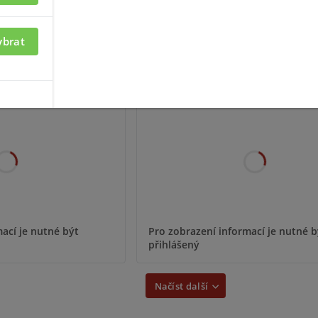
ací je nutné být
Pro zobrazení informací je nutné b
přihlášený
ybrat
00-550-Z
EF-550-CTC
ací je nutné být
Pro zobrazení informací je nutné b
přihlášený
Načíst další