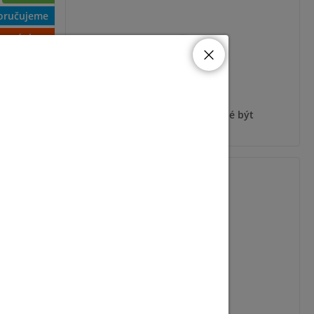
oručujeme
evní sleva
ýt
Pro zobrazení informací je nutné být
přihlášený
ST-D1-METAL