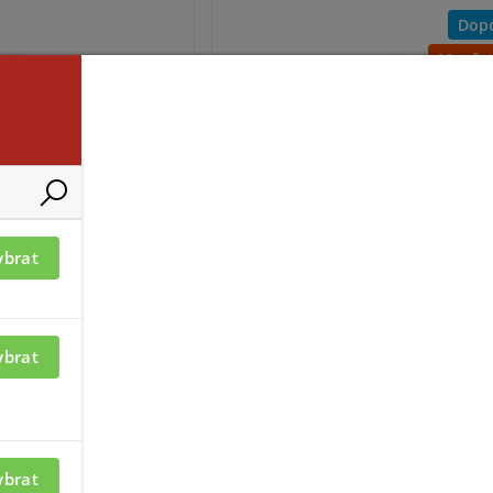
Dop
Množst
ací je nutné být
Pro zobrazení informací je nutné b
přihlášený
ybrat
RIVESEK-MF
KH-10-S
ybrat
ybrat