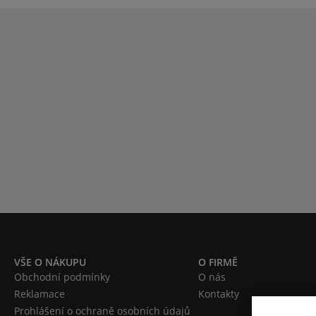
VŠE O NÁKUPU
O FIRMĚ
Obchodní podmínky
O nás
Reklamace
Kontakty
Prohlášení o ochraně osobních údajů