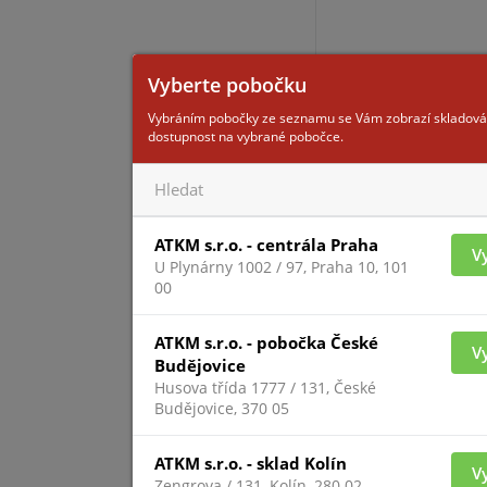
Vyberte pobočku
Vybráním pobočky ze seznamu se Vám zobrazí skladová
dostupnost na vybrané pobočce.
Pro zobrazení inform
přihlášený
ATKM s.r.o. - centrála Praha
V
U Plynárny 1002 / 97, Praha 10, 101
RFID-P
00
ATKM s.r.o. - pobočka České
V
Budějovice
Husova třída 1777 / 131, České
Budějovice, 370 05
ATKM s.r.o. - sklad Kolín
V
Zengrova / 131, Kolín, 280 02