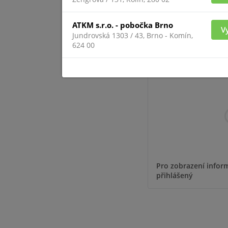
Pro zobrazení inform
přihlášený
ATKM s.r.o. - pobočka Brno
V
Jundrovská 1303 / 43, Brno - Komín,
624 00
EF-3
Pro zobrazení inform
přihlášený