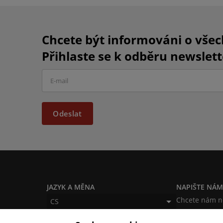
Chcete být informováni o vše
Přihlaste se k odběru newslett
Odeslat
JAZYK A MĚNA
NAPIŠTE NÁ
Chcete nám ně
CS
produktech n
EUR (EUR)