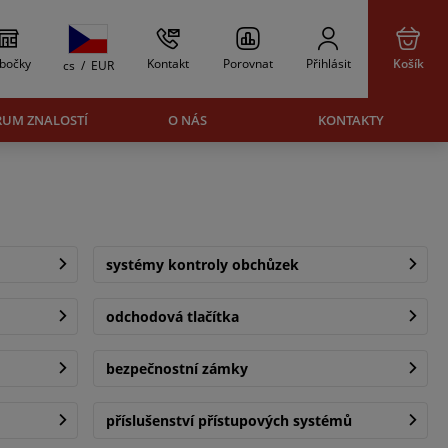
bočky
Kontakt
Porovnat
Přihlásit
Košík
cs
/
EUR
RUM ZNALOSTÍ
O NÁS
KONTAKTY
systémy kontroly obchůzek
odchodová tlačítka
bezpečnostní zámky
příslušenství přístupových systémů