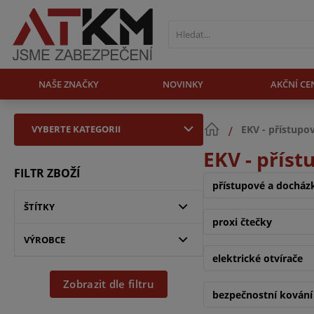
NAŠE ZNAČKY
NOVINKY
AKČNÍ CE
VYBERTE KATEGORII
EKV - přístupo
EKV - přís
FILTR ZBOŽÍ
přístupové a docház
ŠTÍTKY
proxi čtečky
VÝROBCE
elektrické otvírače
Zobrazit dle filtru
bezpečnostní kování