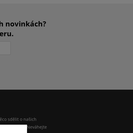
ch novinkách?
eru.
M
co sdělit o našich
ebo e-shopu? Neváhejte