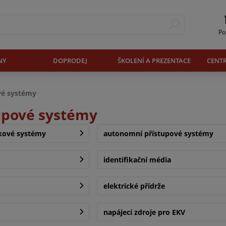
Po
NY
DOPRODEJ
ŠKOLENÍ A PREZENTACE
CENT
vé systémy
tupové systémy
kové systémy
autonomní přístupové systémy
identifikační média
elektrické přídrže
napájecí zdroje pro EKV