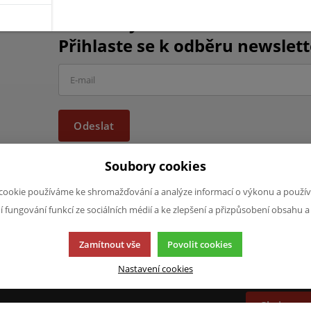
Chcete být informováni o vše
Přihlaste se k odběru newslett
Odeslat
Soubory cookies
cookie používáme ke shromažďování a analýze informací o výkonu a použív
ní fungování funkcí ze sociálních médií a ke zlepšení a přizpůsobení obsahu a
JAZYK A MĚNA
NAPIŠTE NÁ
Zamítnout vše
Povolit cookies
Chcete nám ně
CS
produktech n
Nastavení cookies
CZK (Kč)
napsat.
Chci naps