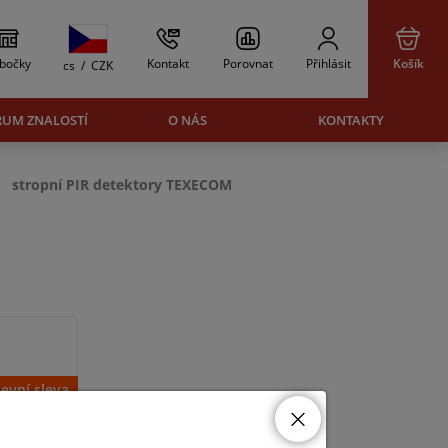
bočky
Kontakt
Porovnat
Přihlásit
Košík
cs
/
CZK
RUM ZNALOSTÍ
O NÁS
KONTAKTY
stropní PIR detektory TEXECOM
evní sleva