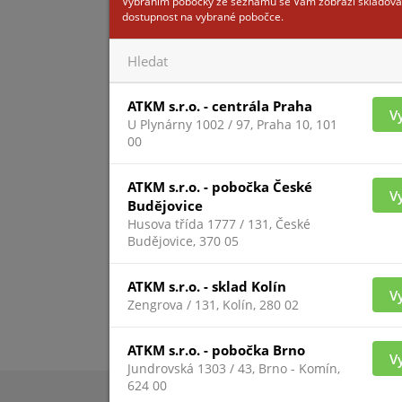
Vybráním pobočky ze seznamu se Vám zobrazí skladová
dostupnost na vybrané pobočce.
Pro zobrazení inform
ATKM s.r.o. - centrála Praha
V
přihlášený
U Plynárny 1002 / 97, Praha 10, 101
00
ATKM s.r.o. - pobočka České
V
Budějovice
Husova třída 1777 / 131, České
Budějovice, 370 05
ATKM s.r.o. - sklad Kolín
V
Zengrova / 131, Kolín, 280 02
ATKM s.r.o. - pobočka Brno
V
Jundrovská 1303 / 43, Brno - Komín,
624 00