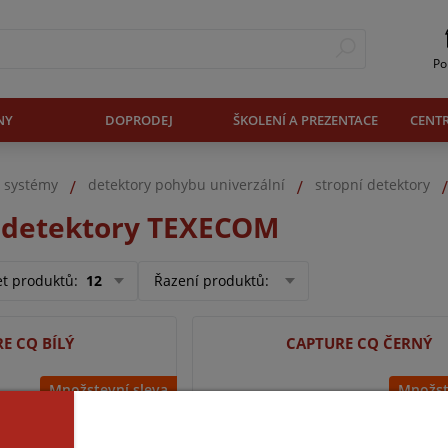
Po
NY
DOPRODEJ
ŠKOLENÍ A PREZENTACE
CENT
. systémy
detektory pohybu univerzální
stropní detektory
R detektory TEXECOM
et produktů
:
12
Řazení produktů
:
E CQ BÍLÝ
CAPTURE CQ ČERNÝ
Množstevní sleva
Množst