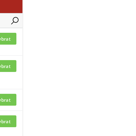
ací je nutné být
Pro zobrazení informací je nutné b
ybrat
přihlášený
ybrat
ybrat
ybrat