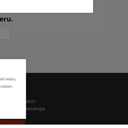
ch novinkách?
eru.
ání webu,
 reklam.
M
co sdělit o našich
ebo e-shopu? Neváhejte
at zprávu