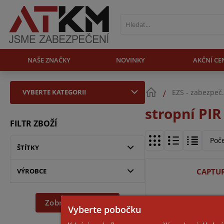
NAŠE ZNAČKY
NOVINKY
AKČNÍ CE
VYBERTE KATEGORII
EZS - zabezpeč
stropní PI
FILTR ZBOŽÍ
Poč
ŠTÍTKY
VÝROBCE
CAPTUR
Zobrazit dle filtru
Vyberte pobočku