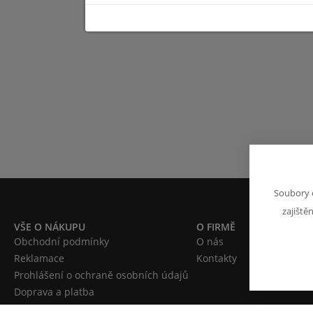
Soubory 
zajiště
VŠE O NÁKUPU
O FIRMĚ
Obchodní podmínky
O nás
Reklamace
Kontakty
Prohlášení o ochraně osobních údajů
Doprava a platba