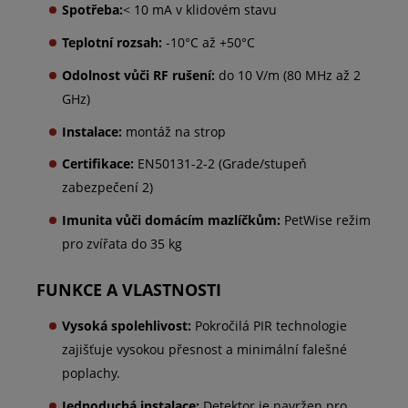
Spotřeba:
< 10 mA v klidovém stavu
Teplotní rozsah:
-10°C až +50°C
Odolnost vůči RF rušení:
do 10 V/m (80 MHz až 2
GHz)
Instalace:
montáž na strop
Certifikace:
EN50131-2-2 (Grade/stupeň
zabezpečení 2)
Imunita vůči domácím mazlíčkům:
PetWise režim
pro zvířata do 35 kg
FUNKCE A VLASTNOSTI
Vysoká spolehlivost:
Pokročilá PIR technologie
zajišťuje vysokou přesnost a minimální falešné
poplachy.
Jednoduchá instalace:
Detektor je navržen pro