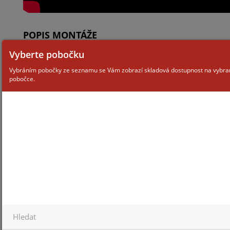
POPIS MONTÁŽE
Vyberte pobočku
Montáž detektoru CAPTURE CQ
je navržena tak, aby byla co
Vybráním pobočky ze seznamu se Vám zobrazí skladová dostupnost na vybr
pobočce.
nejjednodušší a nejefektivnější
pro instalační firmy
. Detektor je
rozdělen na montážní část na
strop, kde je i nastavitelná
svorkovnice, a na část s elektronikou, která se do
detektoru jednoduše zacvakne. Na montážní části na
strop se nachází mnoho montážních otvorů pro vruty
a šrouby, je tak velice snadné detektor přichytit i na
nerovné plochy.
Integrovaný přepínač odporů End-Of-Line (EOL)
nabízí nastavení odporů na různé hodnoty, což