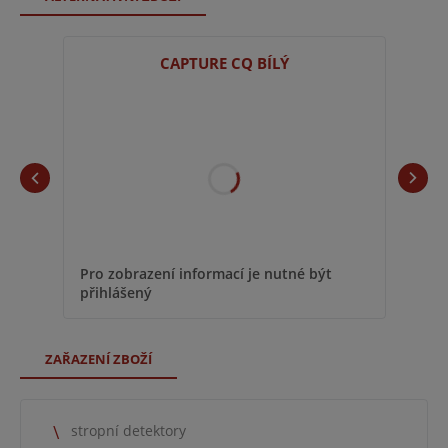
CAPTURE CQ BÍLÝ
Pro 
Pro zobrazení informací je nutné být
přih
přihlášený
ZAŘAZENÍ ZBOŽÍ
stropní detektory