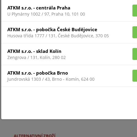
usnadňuje integraci do mnoha alarmových systémů
ATKM s.r.o. - centrála Praha
(Galaxy, Paradox, Aritech, Inim, DSC, Siemens,...).
U Plynárny 1002 / 97, Praha 10, 101 00
Laserem gravírované pokyny na zařízení umožní
ATKM s.r.o. - pobočka České Budějovice
snadné nastavení, i když není k dispozici manuál.
Husova třída 1777 / 131, České Budějovice, 370 05
Pro montáž stropních zařízení je k dispozici
ATKM s.r.o. - sklad Kolín
patentovaný kryt s 360° pokrytím prostoru.
Zengrova / 131, Kolín, 280 02
BALENÍ OBSAHUJE
ATKM s.r.o. - pobočka Brno
Jundrovská 1303 / 43, Brno - Komín, 624 00
Detektor CAPTURE CQ černý
Výrobce:
Texecom
Pro více informací navštivte
oficiální stránky výrobce
.
ALTERNATIVNÍ ZBOŽÍ