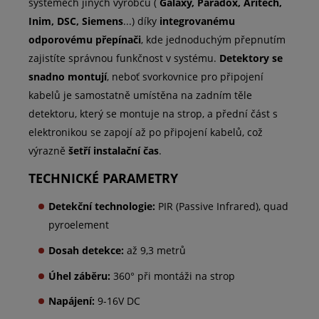
systémech jiných výrobců (
Galaxy, Paradox, Aritech,
Inim, DSC, Siemens
...) díky
integrovanému
odporovému přepínači
, kde jednoduchým přepnutím
zajistíte správnou funkčnost v systému.
Detektory se
snadno montují
, neboť svorkovnice pro připojení
kabelů je samostatně umístěna na zadním těle
detektoru, který se montuje na strop, a přední část s
elektronikou se zapojí až po připojení kabelů, což
výrazně
šetří instalační čas
.
TECHNICKÉ PARAMETRY
Detekční technologie:
PIR (Passive Infrared), quad
pyroelement
Dosah detekce:
až 9,3 metrů
Úhel záběru:
360° při montáži na strop
Napájení:
9-16V DC