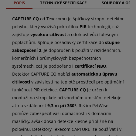
POPIS
TECHNICKÉ SPECIFIKACE
SOUBORY A ODK
CAPTURE CQ
od Texecomu je špičkový stropní detektor
pohybu, který využívá pokročilou
PIR
technologii, což
zajišťuje
vysokou citlivost
a odolnost vůči falešným
poplachům. Splňuje požadavky certifikace do
stupně
zabezpečení 2
. Je doporučen k použití v rezidenčních,
komerčních i průmyslových bezpečnostních
systémech, což je podpořeno i
certifikací
NBÚ
.
Detektor CAPTURE CQ nabízí
automatickou úpravu
citlivosti
v závislosti na teplotě prostředí pro optimální
funkčnost PIR detekce.
CAPTURE CQ
je určen k
montáži na strop, kde při vhodném umístění detekuje
až na vzdálenost
9,3 m při 360°
. Režim PetWise
pomůže zabezpečit vaši domácnost i s domácími
mazlíčky, avšak dosah detekce klesne přibližně na
polovinu. Detektory Texecom CAPTURE lze používat i v