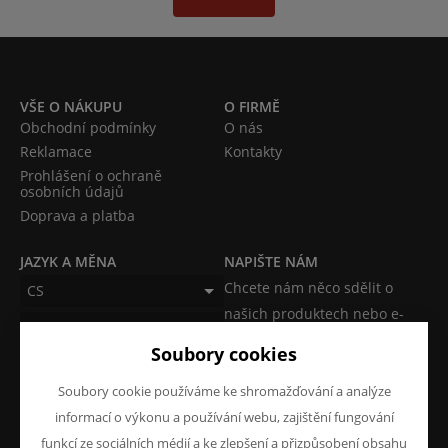
VŠE O NÁKUPU
O FIRMĚ
Obchodní podmínky
O nás
Reklamace
Kontakty
Prohlášení o ochraně
osobních údajů
Doprava a platba
JAZYK A MĚNA
NAPIŠTE NÁM
Chcete nám něco sdělit o
CS
našich produktech nebo e-
CZK (Kč)
shopu? Neváhejte napsat.
Soubory cookies
Chci napsat zprávu
Soubory cookie používáme ke shromažďování a analýze
informací o výkonu a používání webu, zajištění fungování
funkcí ze sociálních médií a ke zlepšení a přizpůsobení obsahu