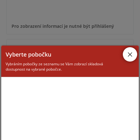
Pro zobrazení informací je nutné být přihlášený
ODYSSEY-X1-WH/WH
Vyberte pobočku
Vybráním pobočky ze seznamu se Vám zobrazí skladová
dostupnost na vybrané pobočce.
Pro zobrazení informací je nutné být přihlášený