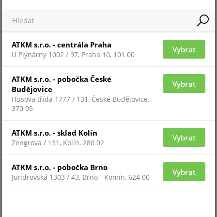
ODYSSEY-X1-WH/R
ATKM s.r.o. - centrála Praha
Vybrat
U Plynárny 1002 / 97, Praha 10, 101 00
ATKM s.r.o. - pobočka České
Vybrat
Budějovice
Husova třída 1777 / 131, České Budějovice,
370 05
ATKM s.r.o. - sklad Kolín
Vybrat
Zengrova / 131, Kolín, 280 02
Pro zobrazení informací je nutné být přihlášený
ATKM s.r.o. - pobočka Brno
Vybrat
ODYSSEY-X1-WH/B
Jundrovská 1303 / 43, Brno - Komín, 624 00