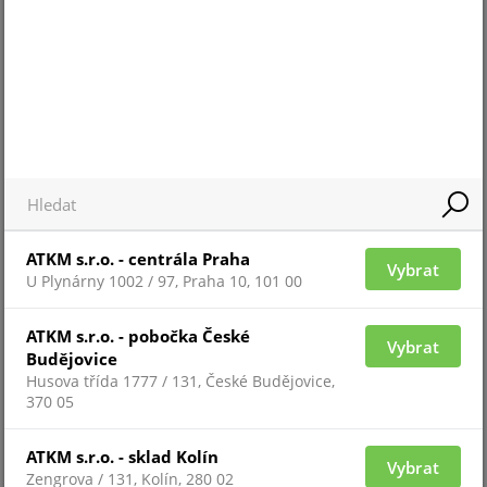
Blikač XENON 1W
Napájení 13,7VDC odběry: SAB normál 405mA, LC
190mA
Teplota -25 až 55°C
ALTERNATIVNÍ ZBOŽÍ
SOUVISEJÍCÍ ZBOŽÍ
ATKM s.r.o. - centrála Praha
Vybrat
U Plynárny 1002 / 97, Praha 10, 101 00
ODYSSEY-X-BE
ATKM s.r.o. - pobočka České
Vybrat
Budějovice
Husova třída 1777 / 131, České Budějovice,
370 05
ATKM s.r.o. - sklad Kolín
Vybrat
Zengrova / 131, Kolín, 280 02