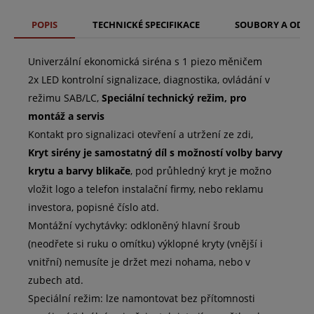
POPIS
TECHNICKÉ SPECIFIKACE
SOUBORY A ODK
Univerzální ekonomická siréna s 1 piezo měničem
2x LED kontrolní signalizace, diagnostika, ovládání v
režimu SAB/LC,
Speciální technický režim, pro
montáž a servis
Kontakt pro signalizaci otevření a utržení ze zdi,
Kryt sirény je samostatný díl s možností volby barvy
krytu a barvy blikače
, pod průhledný kryt je možno
vložit logo a telefon instalační firmy, nebo reklamu
investora, popisné číslo atd.
Montážní vychytávky: odkloněný hlavní šroub
(neodřete si ruku o omítku) výklopné kryty (vnější i
vnitřní) nemusíte je držet mezi nohama, nebo v
zubech atd.
Speciální režim: lze namontovat bez přítomnosti