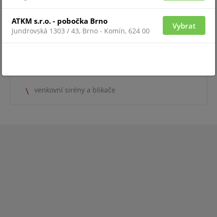
Pro 
Pro zobrazení informací je nutné být
ATKM s.r.o. - pobočka Brno
přih
přihlášený
Vybrat
Jundrovská 1303 / 43, Brno - Komín, 624 00
ZAŘAZENÍ ZBOŽÍ
venkovní sirény a blikače