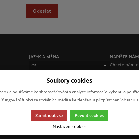
Odeslat
JAZYK A MĚNA
NAPIŠTE NÁ
Chcete nám ně
CS
produktech n
CZK (Kč)
Soubory cookies
napsat.
Chci naps
cookie používáme ke shromažďování a analýze informací o výkonu a použív
ní fungování funkcí ze sociálních médií a ke zlepšení a přizpůsobení obsahu a
Zamítnout vše
Povolit cookies
Nastavení cookies
cí.