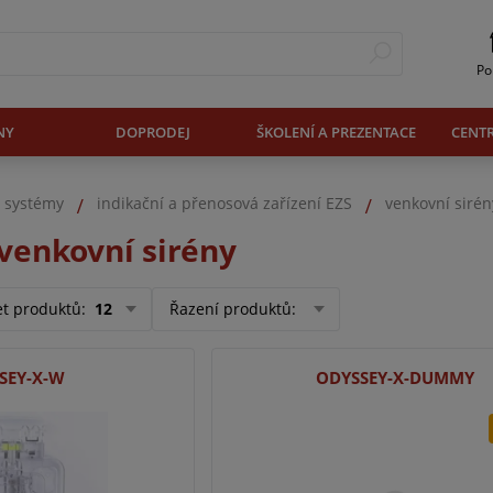
Po
NY
DOPRODEJ
ŠKOLENÍ A PREZENTACE
CENT
. systémy
indikační a přenosová zařízení EZS
venkovní sirén
venkovní sirény
et produktů
:
12
Řazení produktů
:
SEY-X-W
ODYSSEY-X-DUMMY