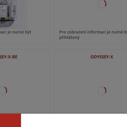
ací je nutné být
Pro zobrazení informací je nutné b
přihlášený
SEY-X-BE
ODYSSEY-X
ací je nutné být
Pro zobrazení informací je nutné b
přihlášený