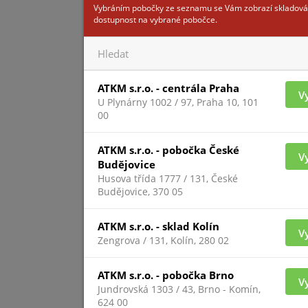
Vybráním pobočky ze seznamu se Vám zobrazí skladová
dostupnost na vybrané pobočce.
ODYSSEY
ATKM s.r.o. - centrála Praha
V
U Plynárny 1002 / 97, Praha 10, 101
00
ATKM s.r.o. - pobočka České
V
Budějovice
Husova třída 1777 / 131, České
Pro zobrazení inform
Budějovice, 370 05
přihlášený
ATKM s.r.o. - sklad Kolín
V
Zengrova / 131, Kolín, 280 02
ODYSSE
ATKM s.r.o. - pobočka Brno
V
Jundrovská 1303 / 43, Brno - Komín,
624 00