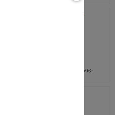
ODYSSEY-X1-WH/B
ýt
Pro zobrazení informací je nutné být
přihlášený
ODYSSEY-X1-BL/G