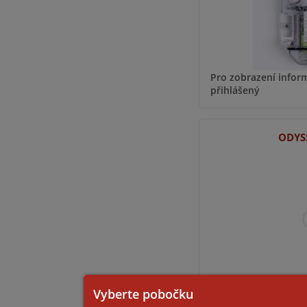
Pro zobrazení inform
přihlášený
ODYS
Pro zobrazení inform
Vyberte pobočku
přihlášený