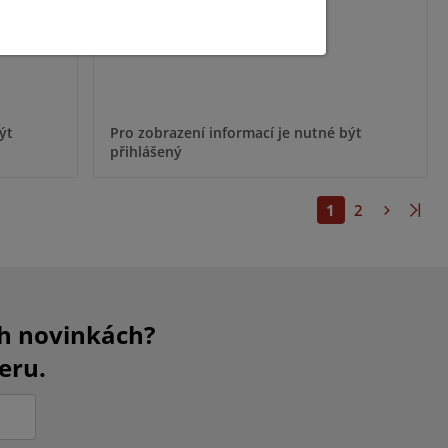
ýt
Pro zobrazení informací je nutné být
přihlášený
1
2
ch novinkách?
eru.