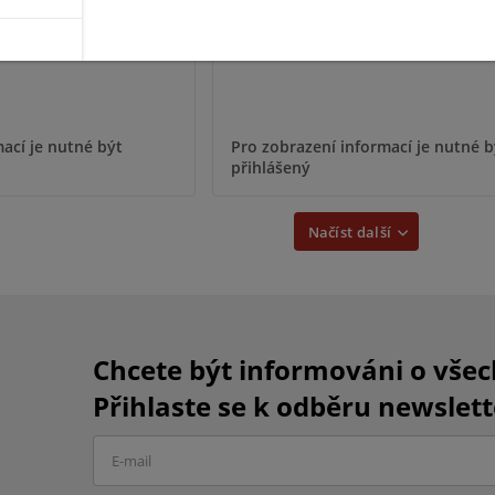
ací je nutné být
Pro zobrazení informací je nutné b
přihlášený
Načíst další
Chcete být informováni o vše
Přihlaste se k odběru newslett