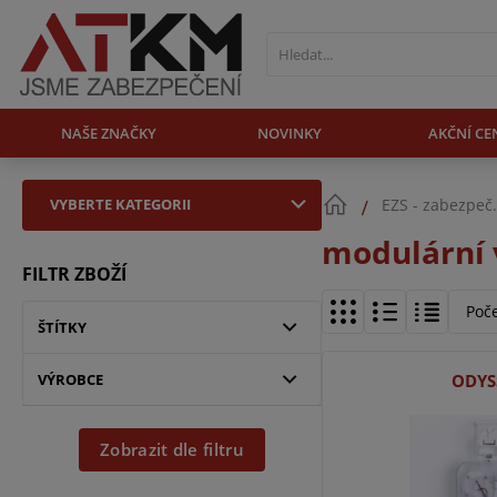
NAŠE ZNAČKY
NOVINKY
AKČNÍ CE
VYBERTE KATEGORII
EZS - zabezpeč
modulární 
FILTR ZBOŽÍ
Poč
ŠTÍTKY
VÝROBCE
ODYS
Zobrazit dle filtru