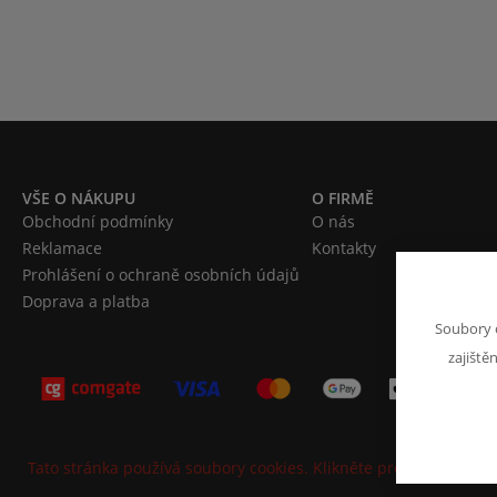
VŠE O NÁKUPU
O FIRMĚ
Obchodní podmínky
O nás
Reklamace
Kontakty
Prohlášení o ochraně osobních údajů
Doprava a platba
Soubory 
zajiště
Tato stránka používá soubory cookies. Klikněte pro více informa