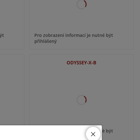
ýt
Pro zobrazení informací je nutné být
přihlášený
ODYSSEY-X-B
ýt
Pro zobrazení informací je nutné být
přihlášený