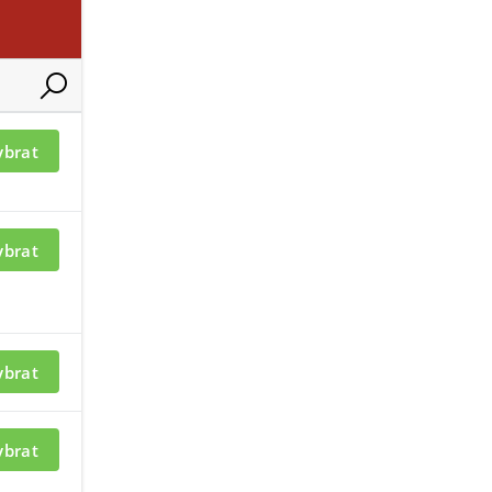
-X1-WH/WH
ODYSSEY-X1-WH/R
ybrat
ybrat
ací je nutné být
Pro zobrazení informací je nutné b
přihlášený
ybrat
Y-X1-BL/WH
ODYSSEY-X1-BL/B
ybrat