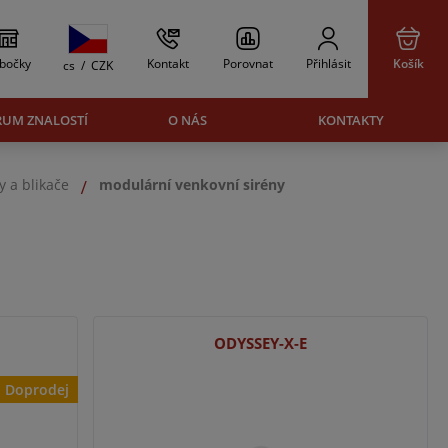
bočky
Kontakt
Porovnat
Přihlásit
Košík
cs
/
CZK
RUM ZNALOSTÍ
O NÁS
KONTAKTY
y a blikače
modulární venkovní sirény
ODYSSEY-X-E
Doprodej