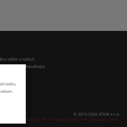
M
co sdělit o našich
ebo e-shopu? Neváhejte
at zprávu
ání webu,
 reklam.
© 2013-2026 ATKM s.r.o.
K2 e-shop - První e-shop, který uřídí celou vaši firmu.