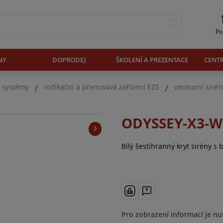
Po
NY
DOPRODEJ
ŠKOLENÍ A PREZENTACE
CENT
. systémy
indikační a přenosová zařízení EZS
venkovní sirén
ODYSSEY-X3-
Bílý šestihranný kryt sirény s
Pro zobrazení informací je nu