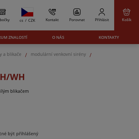
bočky
Kontakt
Porovnat
Přihlásit
Košík
cs
/
CZK
RUM ZNALOSTÍ
O NÁS
KONTAKTY
y a blikače
modulární venkovní sirény
WH/WH
 bílým blikačem
tné být přihlášený