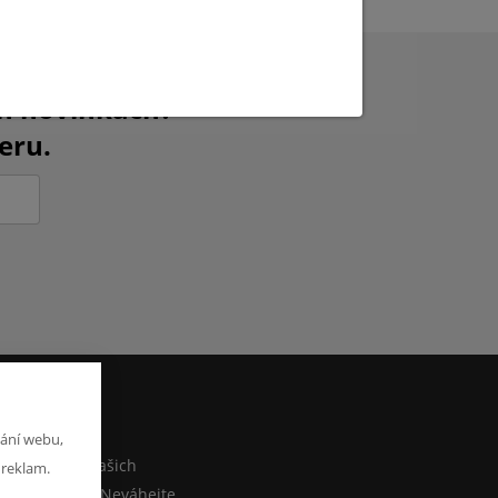
ch novinkách?
eru.
M
ání webu,
co sdělit o našich
 reklam.
ebo e-shopu? Neváhejte