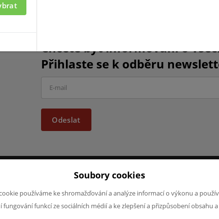
ybrat
Chcete být informováni o vše
Přihlaste se k odběru newslett
Odeslat
Soubory cookies
JAZYK A MĚNA
NAPIŠTE NÁ
cookie používáme ke shromažďování a analýze informací o výkonu a použív
Chcete nám ně
CS
ní fungování funkcí ze sociálních médií a ke zlepšení a přizpůsobení obsahu a
produktech n