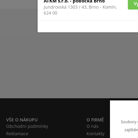
ATKM s.r.o. - pobočka Brno
V
Jundrovská 1303 / 43, Brno - Komín,
624 00
VŠE O NÁKUPU
O FIRMĚ
Soubory 
Obchodní podmínky
O nás
zajiště
Reklamace
Kontakty