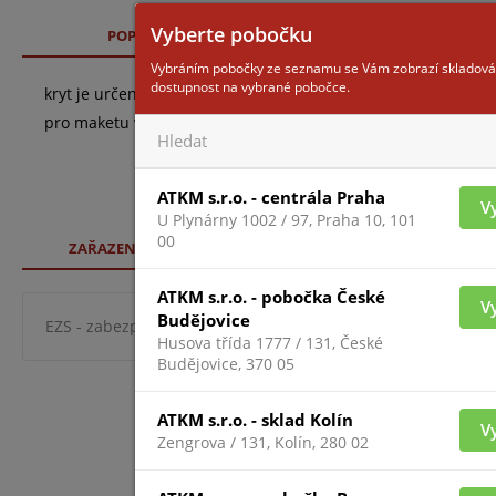
Vyberte pobočku
POPIS
TECHNICKÉ SPECIFIKACE
Vybráním pobočky ze seznamu se Vám zobrazí skladová
dostupnost na vybrané pobočce.
kryt je určen pro ekonomické modulární sirény ODYSSEY-X-E
pro maketu venkovní sirény ODYSSEY-X-DUMMY, masivní ABS p
ATKM s.r.o. - centrála Praha
V
U Plynárny 1002 / 97, Praha 10, 101
00
ZAŘAZENÍ ZBOŽÍ
ATKM s.r.o. - pobočka České
V
Budějovice
EZS - zabezpeč. systémy
indikační a přenosová zařízení 
Husova třída 1777 / 131, České
Budějovice, 370 05
ATKM s.r.o. - sklad Kolín
V
Zengrova / 131, Kolín, 280 02