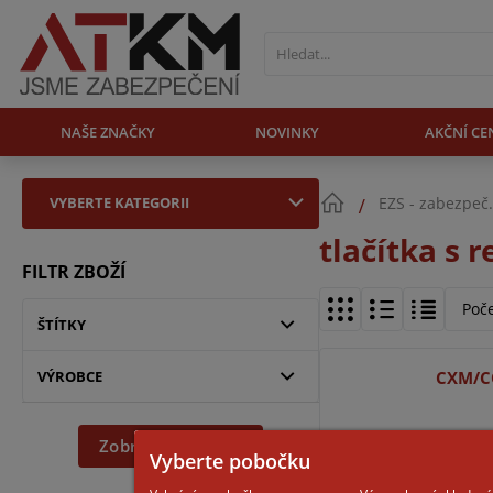
NAŠE ZNAČKY
NOVINKY
AKČNÍ CE
VYBERTE KATEGORII
EZS - zabezpeč
tlačítka s 
FILTR ZBOŽÍ
Poč
ŠTÍTKY
VÝROBCE
CXM/C
Zobrazit dle filtru
Vyberte pobočku