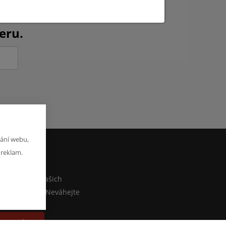
ch novinkách?
eru.
ání webu,
 reklam.
M
co sdělit o našich
ebo e-shopu? Neváhejte
at zprávu