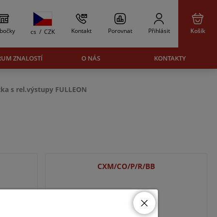
bočky
Kontakt
Porovnat
Přihlásit
Košík
cs
/
CZK
RUM ZNALOSTÍ
O NÁS
KONTAKTY
ítka s rel.výstupy FULLEON
CXM/CO/P/R/BB