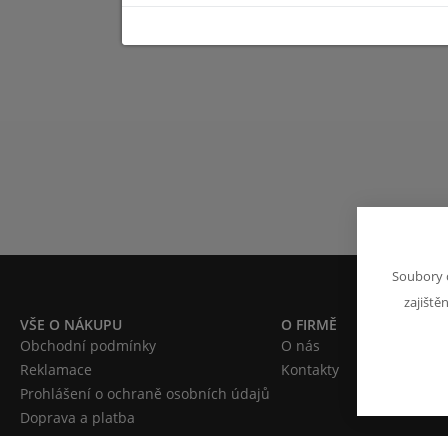
Soubory 
zajiště
VŠE O NÁKUPU
O FIRMĚ
Obchodní podmínky
O nás
Reklamace
Kontakty
Prohlášení o ochraně osobních údajů
Doprava a platba