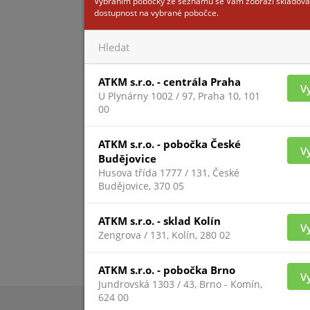
Vybráním pobočky ze seznamu se Vám zobrazí skladová
dostupnost na vybrané pobočce.
Pro zobrazení inform
ATKM s.r.o. - centrála Praha
V
přihlášený
U Plynárny 1002 / 97, Praha 10, 101
00
ATKM s.r.o. - pobočka České
V
Budějovice
Husova třída 1777 / 131, České
Budějovice, 370 05
ATKM s.r.o. - sklad Kolín
V
Zengrova / 131, Kolín, 280 02
ATKM s.r.o. - pobočka Brno
V
Jundrovská 1303 / 43, Brno - Komín,
624 00