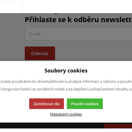
Chcete být informováni o vše
Přihlaste se k odběru newslett
Odeslat
Soubory cookies
cookie používáme ke shromažďování a analýze informací o výkonu a použív
ní fungování funkcí ze sociálních médií a ke zlepšení a přizpůsobení obsahu a
JAZYK A MĚNA
NAPIŠTE NÁ
Zamítnout vše
Povolit cookies
Chcete nám ně
CS
produktech n
Nastavení cookies
CZK (Kč)
napsat.
Chci naps