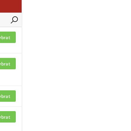
ací je nutné být
Pro zobrazení informací je nutné b
ybrat
přihlášený
ybrat
ybrat
ybrat