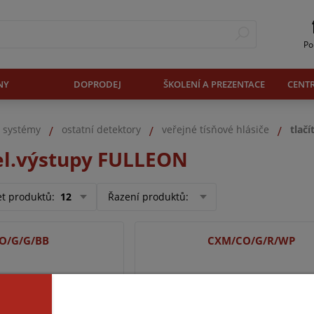
Po
NY
DOPRODEJ
ŠKOLENÍ A PREZENTACE
CENT
. systémy
ostatní detektory
veřejné tísňové hlásiče
tlač
rel.výstupy FULLEON
et produktů
:
12
Řazení produktů
:
O/G/G/BB
CXM/CO/G/R/WP