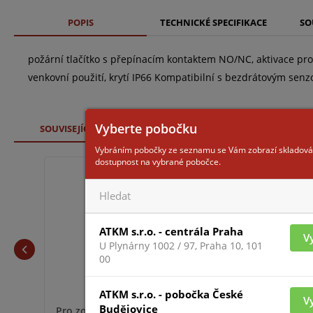
POPIS
TECHNICKÉ SPECIFIKACE
SO
požární tlačítko s přepínacím kontaktem NO/NC, aktivace pr
venkovní použití, krytí IP66 Kompatibilní s bezdrátovým se
Vyberte pobočku
SOUVISEJÍCÍ ZBOŽÍ
Vybráním pobočky ze seznamu se Vám zobrazí skladová
dostupnost na vybrané pobočce.
CXPC/TI
ATKM s.r.o. - centrála Praha
V
U Plynárny 1002 / 97, Praha 10, 101
00
ATKM s.r.o. - pobočka České
V
Budějovice
Pro zobrazení informací je nutné být