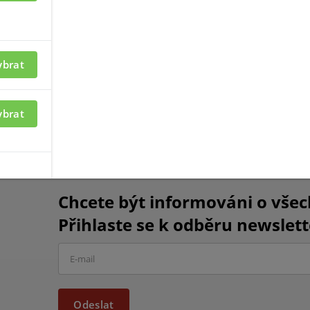
ybrat
sňové hlásiče
tlačítka s rel.výstupy FULLEON
ybrat
Chcete být informováni o vše
Přihlaste se k odběru newslett
Odeslat