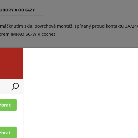
UBORY A ODKAZY
omáčknutím skla, povrchová montáž, spínaný proud kontaktu 3A/24
nzorem IMPAQ SC-W Ricochet
ybrat
ybrat