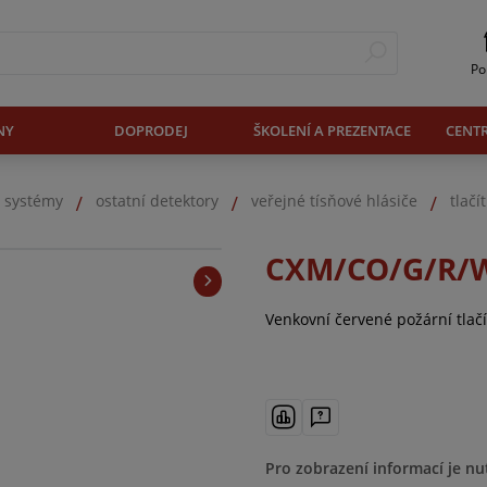
Po
NY
DOPRODEJ
ŠKOLENÍ A PREZENTACE
CENT
. systémy
ostatní detektory
veřejné tísňové hlásiče
tlačí
CXM/CO/G/R/
Venkovní červené požární tlač
Pro zobrazení informací je nu