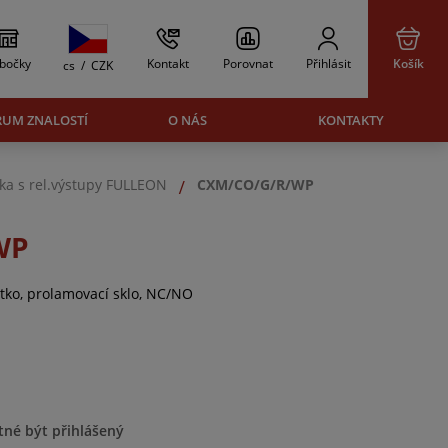
bočky
Kontakt
Porovnat
Přihlásit
Košík
cs
/
CZK
RUM ZNALOSTÍ
O NÁS
KONTAKTY
tka s rel.výstupy FULLEON
CXM/CO/G/R/WP
WP
ítko, prolamovací sklo, NC/NO
tné být přihlášený