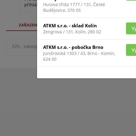
Husova třída 1777 / 131, České
přihlášený
Budějovice, 370 05
ZAŘAZENÍ ZBOŽÍ
ATKM s.r.o. - sklad Kolín
V
Zengrova / 131, Kolín, 280 02
EZS - zabezpeč. systémy
ostatní detektory
veřejné tí
ATKM s.r.o. - pobočka Brno
V
Jundrovská 1303 / 43, Brno - Komín,
624 00