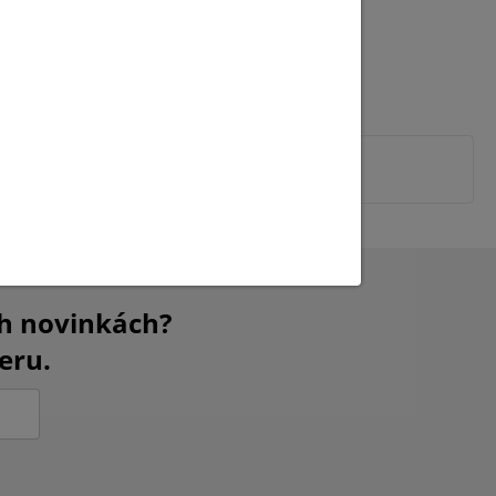
ch novinkách?
eru.