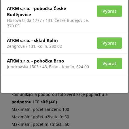
Scénáře zabezpečovacího systému Ajax jsou aktivní i v
ATKM s.r.o. - pobočka České
Vybrat
Budějovice
případě ztráty komunikace s cloudovým serverem
Husova třída 1777 / 131, České Budějovice,
Ajax.
370 05
Scénáře umožňují:
ATKM s.r.o. - sklad Kolín
• Reagovat na hrozby
Vybrat
Zengrova / 131, Kolín, 280 02
• Plánovat provedení akcí
• Reagovat na změnu stavu systému
ATKM s.r.o. - pobočka Brno
Vybrat
Jundrovská 1303 / 43, Brno - Komín, 624 00
Technická specifikace:
Klasifikace: Centrální ovládací panel s rádiovou
komunikací a podporou foto verifikace poplachu a
podporou LTE sítě (4G)
Maximální počet zařízení: 100
Maximální počet uživatelů: 50
Maximální počet místností: 50