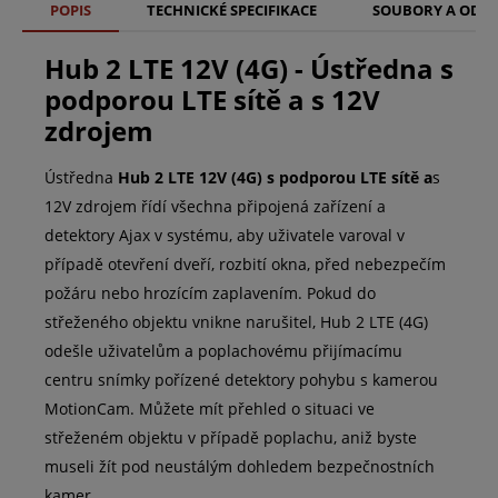
POPIS
TECHNICKÉ SPECIFIKACE
SOUBORY A ODK
Hub 2 LTE 12V (4G) - Ústředna s
podporou LTE sítě a s 12V
zdrojem
Ústředna
Hub 2 LTE 12V (4G) s podporou LTE sítě a
s
12V zdrojem řídí všechna připojená zařízení a
detektory Ajax v systému, aby uživatele varoval v
případě otevření dveří, rozbití okna, před nebezpečím
požáru nebo hrozícím zaplavením. Pokud do
střeženého objektu vnikne narušitel, Hub 2 LTE (4G)
odešle uživatelům a poplachovému přijímacímu
centru snímky pořízené detektory pohybu s kamerou
MotionCam. Můžete mít přehled o situaci ve
střeženém objektu v případě poplachu, aniž byste
museli žít pod neustálým dohledem bezpečnostních
kamer.