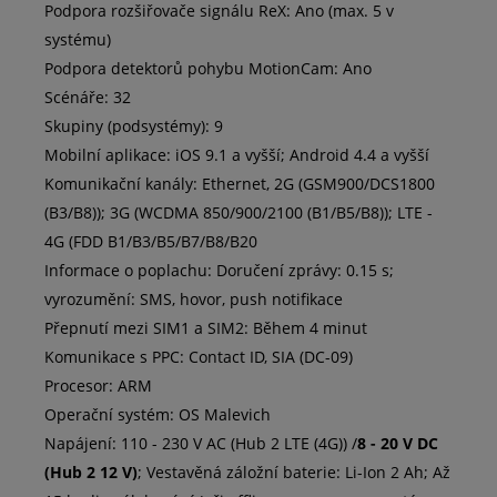
Podpora rozšiřovače signálu ReX: Ano (max. 5 v
systému)
Podpora detektorů pohybu MotionCam: Ano
Scénáře: 32
Skupiny (podsystémy): 9
Mobilní aplikace: iOS 9.1 a vyšší; Android 4.4 a vyšší
Komunikační kanály: Ethernet, 2G (GSM900/DCS1800
(B3/B8)); 3G (WCDMA 850/900/2100 (B1/B5/B8)); LTE -
4G (FDD B1/B3/B5/B7/B8/B20
Informace o poplachu: Doručení zprávy: 0.15 s;
vyrozumění: SMS, hovor, push notifikace
Přepnutí mezi SIM1 a SIM2: Během 4 minut
Komunikace s PPC: Contact ID, SIA (DC-09)
Procesor: ARM
Operační systém: OS Malevich
Napájení: 110 - 230 V AC (Hub 2 LTE (4G)) /
8 - 20 V DC
(Hub 2 12 V)
; Vestavěná záložní baterie: Li-Ion 2 Ah; Až