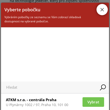
na technologie Jeweller, který pro zvýšení spolehlivosti
přenosu využívá vyhrazenou anténu.
Vyberte pobočku
Protokol Wings využívá integrované algoritmy kontroly
Vybráním pobočky ze seznamu se Vám zobrazí skladová
paketů a opětovného uploadu snímků, proto garantuje
dostupnost na vybrané pobočce.
jejich doručení i v případě, že je signál nestabilní.
• Přenos sekvence snímků v případě poplachu
• Komunikace prostřednictvím vyhrazené antény
• Garance doručení přenášených dat
Bezpečná domácnost a automatizace
Zvyšte potenciál zabezpečovacího systému pomocí
automatizačních scénářů pro aktivní odolávání
zjištěným hrozbám a snížení počtu rutinních akcí.
Nastavte aktivaci nočního režimu v daném čase,
vypněte všechna světla v kanceláři po aktivaci
zabezpečovacího systému, naprogramujte venkovní
ATKM s.r.o. - centrála Praha
Vybrat
osvětlení tak, aby se po detekci pohybu rozsvítilo, nebo
U Plynárny 1002 / 97, Praha 10, 101 00
nainstalujte aktivní systém ochrany proti zaplavení.