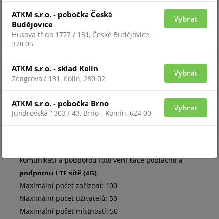
Scénáře zabezpečovacího systému Ajax jsou aktivní i v
ATKM s.r.o. - pobočka České
Vybrat
Budějovice
případě ztráty komunikace s cloudovým serverem
Husova třída 1777 / 131, České Budějovice,
Ajax.
370 05
Scénáře umožňují:
ATKM s.r.o. - sklad Kolín
• Reagovat na hrozby
Vybrat
Zengrova / 131, Kolín, 280 02
• Plánovat provedení akcí
• Reagovat na změnu stavu systému
ATKM s.r.o. - pobočka Brno
Vybrat
Jundrovská 1303 / 43, Brno - Komín, 624 00
Technická specifikace:
Klasifikace: Centrální ovládací panel s rádiovou
komunikací a podporou foto verifikace poplachu a
podporou LTE sítě (4G)
Maximální počet zařízení: 100
Maximální počet uživatelů: 50
Maximální počet místností: 50