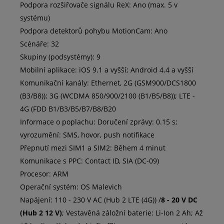
Podpora rozšiřovače signálu ReX: Ano (max. 5 v
systému)
Podpora detektorů pohybu MotionCam: Ano
Scénáře: 32
Skupiny (podsystémy): 9
Mobilní aplikace: iOS 9.1 a vyšší; Android 4.4 a vyšší
Komunikační kanály: Ethernet, 2G (GSM900/DCS1800
(B3/B8)); 3G (WCDMA 850/900/2100 (B1/B5/B8)); LTE -
4G (FDD B1/B3/B5/B7/B8/B20
Informace o poplachu: Doručení zprávy: 0.15 s;
vyrozumění: SMS, hovor, push notifikace
Přepnutí mezi SIM1 a SIM2: Během 4 minut
Komunikace s PPC: Contact ID, SIA (DC-09)
Procesor: ARM
Operační systém: OS Malevich
Napájení: 110 - 230 V AC (Hub 2 LTE (4G)) /
8 - 20 V DC
(Hub 2 12 V)
; Vestavěná záložní baterie: Li-Ion 2 Ah; Až