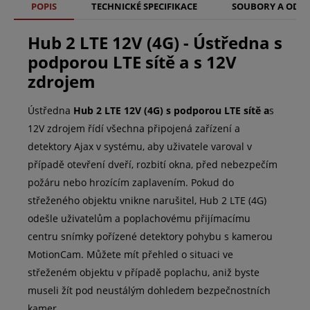
POPIS
TECHNICKÉ SPECIFIKACE
SOUBORY A ODK
Hub 2 LTE 12V (4G) - Ústředna s
podporou LTE sítě a s 12V
zdrojem
Ústředna
Hub 2 LTE 12V (4G) s podporou LTE sítě a
s
12V zdrojem řídí všechna připojená zařízení a
detektory Ajax v systému, aby uživatele varoval v
případě otevření dveří, rozbití okna, před nebezpečím
požáru nebo hrozícím zaplavením. Pokud do
střeženého objektu vnikne narušitel, Hub 2 LTE (4G)
odešle uživatelům a poplachovému přijímacímu
centru snímky pořízené detektory pohybu s kamerou
MotionCam. Můžete mít přehled o situaci ve
střeženém objektu v případě poplachu, aniž byste
museli žít pod neustálým dohledem bezpečnostních
kamer.