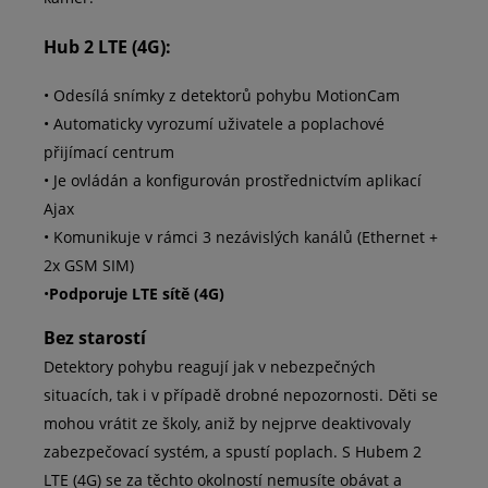
Hub 2 LTE (4G):
• Odesílá snímky z detektorů pohybu MotionCam
• Automaticky vyrozumí uživatele a poplachové
přijímací centrum
• Je ovládán a konfigurován prostřednictvím aplikací
Ajax
• Komunikuje v rámci 3 nezávislých kanálů (Ethernet +
2x GSM SIM)
•
Podporuje LTE sítě (4G)
Bez starostí
Detektory pohybu reagují jak v nebezpečných
situacích, tak i v případě drobné nepozornosti. Děti se
mohou vrátit ze školy, aniž by nejprve deaktivovaly
zabezpečovací systém, a spustí poplach. S Hubem 2
LTE (4G) se za těchto okolností nemusíte obávat a