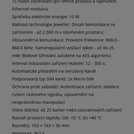
15 hodin zálohování (při offline provozu a vypnutém
Ethernet modulu);
Spotřeba elektrické energie: 10 W
Rádiová technologie Jeweller: Dosah komunikace se
zařízeními - až 2 000 m v otevřeném prostoru;
Obousměrná komunikace; Provozní frekvence: 868.0 -
868.6 MHz; Samoregulační vysílací výkon - až do 25
mW; Blokové šifrování založené na AES algoritmu;
Interval dotazování zařízení Hubem: 12 - 300 s;
Automatické přeladění na nerušený kanál
Podporovaný typ SIM karet: 2x Micro-SIM
Ochrana proti sabotáži: Autentizace zařízení; detekce
rušení rádiového signálu; upozornění na
neoprávněnou manipulaci
Video dohled: Až 25 kamer nebo záznamových zařízení
Rozsah provozní teploty: Od -10 °C do +40 °C
Rozměry: 163 × 163 × 36 mm
Hmotnost: 362 g