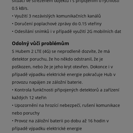
situaci ve střeženém objektu i s připojením o rychlosti
0.5 kB/s.
• Využití 3 nezávislých komunikačních kanálů
• Doručení poplachové zprávy do 0.15 vteřiny
• Odesílání snímků i v případě využití 2G mobilních dat
Odolný vůči problémům
S Hubem 2 LTE (4G) se neprodleně dozvíte, že má
detektor poruchu, že ho někdo odstranil, že je
poškozen, nebo že je jeho kryt otevřen. Dokonce i v
případě výpadku elektrické energie pokračuje Hub v
provozu napájen ze záložní baterie.
• Kontrola funkčnosti připojených detektorů a zařízení
každých 12 vteřin
• Upozornění na hrozící nebezpečí, rušení komunikace
nebo poruchy
• Provoz na záložní baterii po dobu až 16 hodin v
případě výpadku elektrické energie