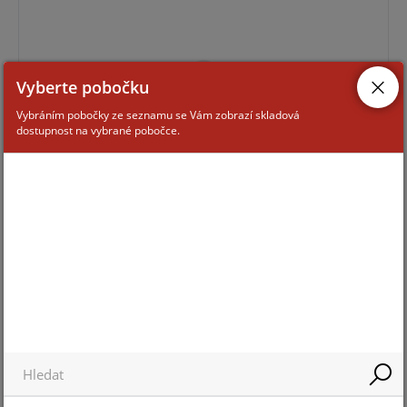
Vyberte pobočku
Vybráním pobočky ze seznamu se Vám zobrazí skladová
dostupnost na vybrané pobočce.
Pro zobrazení informací je nutné být přihlášený
E080-10