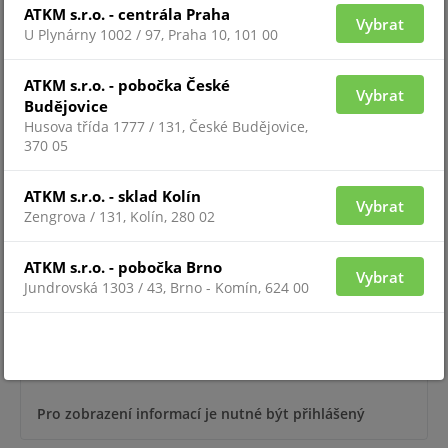
ATKM s.r.o. - centrála Praha
Vybrat
U Plynárny 1002 / 97, Praha 10, 101 00
Pro zobrazení informací je nutné být přihlášený
ATKM s.r.o. - pobočka České
Vybrat
Budějovice
Husova třída 1777 / 131, České Budějovice,
370 05
E485-2
ATKM s.r.o. - sklad Kolín
Vybrat
Zengrova / 131, Kolín, 280 02
ATKM s.r.o. - pobočka Brno
Vybrat
Jundrovská 1303 / 43, Brno - Komín, 624 00
Pro zobrazení informací je nutné být přihlášený