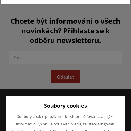
Chcete být informováni o všech
novinkách? Přihlaste se k
odběru newsletteru.
Odeslat
Soubory cookies
VŠE O NÁKUPU
O FIRMĚ
Obchodní podmínky
O nás
Soubory cookie používáme ke shromažďování a analýze
Reklamace
Kontakty
informací o výkonu a používání webu, zajištění fungování
Prohlášení o ochraně