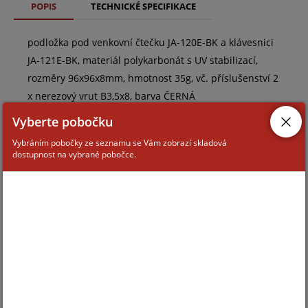
POPIS
TECHNICKÉ SPECIFIKACE
podložka pod venkovní čtečku JA-120E-BK a klávesnici
JA-121E-BK, materiál polykarbonát s UV stabilizací,
rozměry 96x96x8mm, hmotnost 35g, vč. příslušenství 2
x nerezový vrut B3,5x8, barva ČERNÁ
Vyberte pobočku
Vybráním pobočky ze seznamu se Vám zobrazí skladová
dostupnost na vybrané pobočce.
ZAŘAZENÍ ZBOŽÍ
systémy JABLOTRON
systémy JABLOTRON