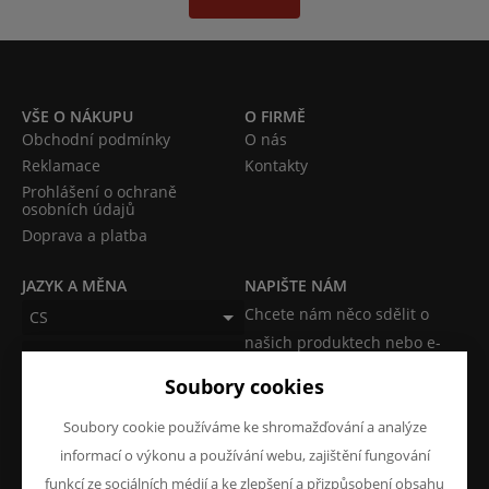
VŠE O NÁKUPU
O FIRMĚ
Obchodní podmínky
O nás
Reklamace
Kontakty
Prohlášení o ochraně
osobních údajů
Doprava a platba
JAZYK A MĚNA
NAPIŠTE NÁM
Chcete nám něco sdělit o
CS
našich produktech nebo e-
CZK (Kč)
shopu? Neváhejte napsat.
Soubory cookies
Chci napsat zprávu
Soubory cookie používáme ke shromažďování a analýze
informací o výkonu a používání webu, zajištění fungování
funkcí ze sociálních médií a ke zlepšení a přizpůsobení obsahu