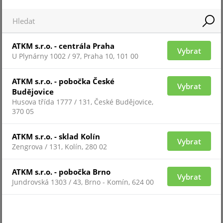
JS-7902
ATKM s.r.o. - centrála Praha
Vybrat
U Plynárny 1002 / 97, Praha 10, 101 00
ATKM s.r.o. - pobočka České
Vybrat
Budějovice
Husova třída 1777 / 131, České Budějovice,
370 05
ATKM s.r.o. - sklad Kolín
Vybrat
Zengrova / 131, Kolín, 280 02
Pro zobrazení informací je nutné být přihlášený
ATKM s.r.o. - pobočka Brno
Vybrat
PLV-P-ST
Jundrovská 1303 / 43, Brno - Komín, 624 00