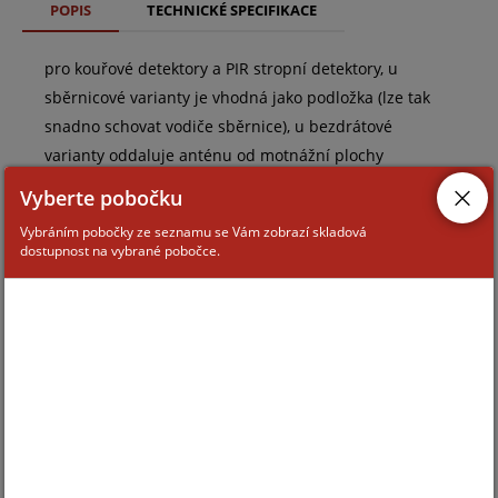
POPIS
TECHNICKÉ SPECIFIKACE
pro kouřové detektory a PIR stropní detektory, u
sběrnicové varianty je vhodná jako podložka (lze tak
snadno schovat vodiče sběrnice), u bezdrátové
varianty oddaluje anténu od motnážní plochy
(zlepšuje dosah signálu)
Vyberte pobočku
Vybráním pobočky ze seznamu se Vám zobrazí skladová
dostupnost na vybrané pobočce.
ZAŘAZENÍ ZBOŽÍ
systémy JABLOTRON