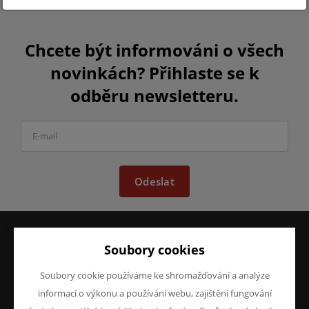
Chcete být informováni o všech
novinkách? Přihlaste se k
odběru newsletteru.
Odeslat
Soubory cookies
VŠE O NÁKUPU
O FIRMĚ
Obchodní podmínky
O nás
Soubory cookie používáme ke shromažďování a analýze
Reklamace
Kontakty
informací o výkonu a používání webu, zajištění fungování
Prohlášení o ochraně