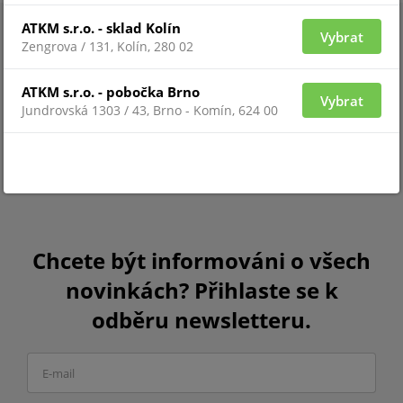
ATKM s.r.o. - sklad Kolín
Vybrat
Zengrova / 131, Kolín, 280 02
ATKM s.r.o. - pobočka Brno
Vybrat
Jundrovská 1303 / 43, Brno - Komín, 624 00
Chcete být informováni o všech
novinkách? Přihlaste se k
odběru newsletteru.