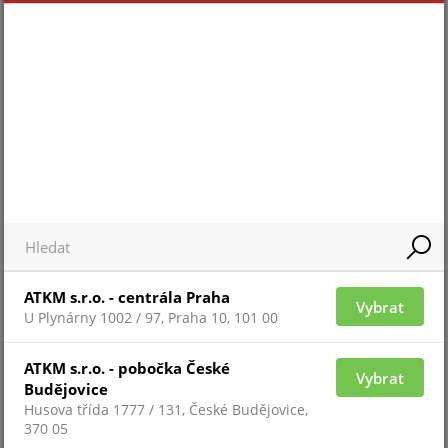
Pro 
Pro zobrazení informací je nutné být
přih
přihlášený
ZAŘAZENÍ ZBOŽÍ
ATKM s.r.o. - centrála Praha
systémy TECNOALARM
Vybrat
U Plynárny 1002 / 97, Praha 10, 101 00
ATKM s.r.o. - pobočka České
Vybrat
Budějovice
Husova třída 1777 / 131, České Budějovice,
370 05