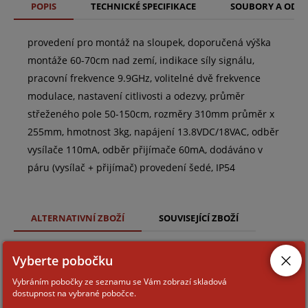
POPIS
TECHNICKÉ SPECIFIKACE
SOUBORY A ODK
provedení pro montáž na sloupek, doporučená výška
montáže 60-70cm nad zemí, indikace síly signálu,
pracovní frekvence 9.9GHz, volitelné dvě frekvence
modulace, nastavení citlivosti a odezvy, průměr
střeženého pole 50-150cm, rozměry 310mm průměr x
255mm, hmotnost 3kg, napájení 13.8VDC/18VAC, odběr
vysílače 110mA, odběr přijímače 60mA, dodáváno v
páru (vysílač + přijímač) provedení šedé, IP54
ALTERNATIVNÍ ZBOŽÍ
SOUVISEJÍCÍ ZBOŽÍ
Vyberte pobočku
EXPLORER-BUS-1200
Vybráním pobočky ze seznamu se Vám zobrazí skladová
dostupnost na vybrané pobočce.