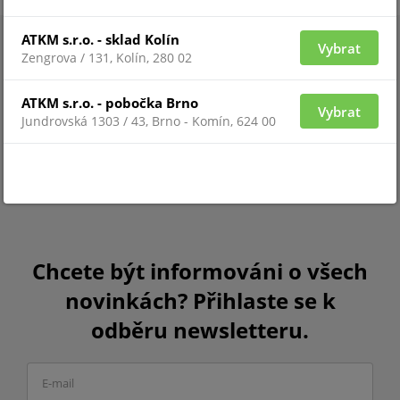
ATKM s.r.o. - sklad Kolín
Vybrat
Zengrova / 131, Kolín, 280 02
ATKM s.r.o. - pobočka Brno
Vybrat
Jundrovská 1303 / 43, Brno - Komín, 624 00
Chcete být informováni o všech
novinkách? Přihlaste se k
odběru newsletteru.