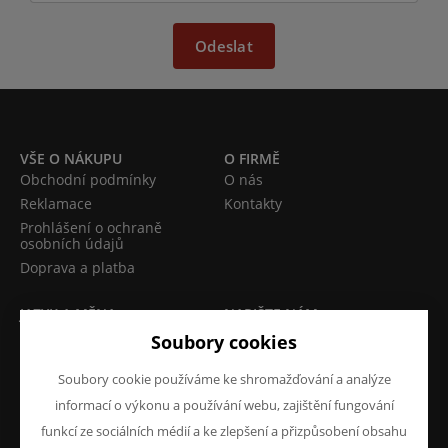
Odeslat
VŠE O NÁKUPU
O FIRMĚ
Obchodní podmínky
O nás
Reklamace
Kontakty
Prohlášení o ochraně
osobních údajů
Doprava a platba
JAZYK A MĚNA
NAPIŠTE NÁM
Chcete nám něco sdělit o
Soubory cookies
CS
našich produktech nebo e-
CZK (Kč)
Soubory cookie používáme ke shromažďování a analýze
shopu? Neváhejte napsat.
informací o výkonu a používání webu, zajištění fungování
Chci napsat zprávu
funkcí ze sociálních médií a ke zlepšení a přizpůsobení obsahu