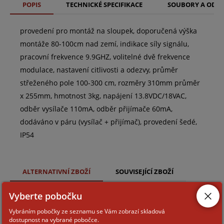
POPIS
TECHNICKÉ SPECIFIKACE
SOUBORY A ODK
provedení pro montáž na sloupek, doporučená výška
montáže 80-100cm nad zemí, indikace síly signálu,
pracovní frekvence 9.9GHZ, volitelné dvě frekvence
modulace, nastavení citlivosti a odezvy, průměr
střeženého pole 100-300 cm, rozměry 310mm průměr
x 255mm, hmotnost 3kg, napájení 13.8VDC/18VAC,
odběr vysílače 110mA, odběr přijímače 60mA,
dodáváno v páru (vysílač + přijímač), provedení šedé,
IP54
ALTERNATIVNÍ ZBOŽÍ
SOUVISEJÍCÍ ZBOŽÍ
Vyberte pobočku
EXPLORER-BUS-0600
Vybráním pobočky ze seznamu se Vám zobrazí skladová
dostupnost na vybrané pobočce.