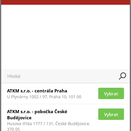
Pro 
Pro zobrazení informací je nutné být
přih
přihlášený
ZAŘAZENÍ ZBOŽÍ
ATKM s.r.o. - centrála Praha
Vybrat
systémy TECNOALARM
U Plynárny 1002 / 97, Praha 10, 101 00
ATKM s.r.o. - pobočka České
Vybrat
Budějovice
Husova třída 1777 / 131, České Budějovice,
370 05