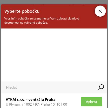
ALTERNATIVNÍ ZBOŽÍ
SOUVISEJÍCÍ ZBOŽÍ
Vyberte pobočku
Vybráním pobočky ze seznamu se Vám zobrazí skladová
ELITE-LCDL-SMK-DB
dostupnost na vybrané pobočce.
Pro 
Pro zobrazení informací je nutné být
přih
přihlášený
ZAŘAZENÍ ZBOŽÍ
ATKM s.r.o. - centrála Praha
Vybrat
U Plynárny 1002 / 97, Praha 10, 101 00