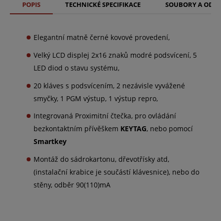
POPIS
TECHNICKÉ SPECIFIKACE
SOUBORY A ODK
Elegantní matně černé kovové provedení,
Velký LCD displej 2x16 znaků modré podsvícení, 5
LED diod o stavu systému,
20 kláves s podsvícením, 2 nezávisle vyvážené
smyčky, 1 PGM výstup, 1 výstup repro,
Integrovaná Proximitní čtečka, pro ovládání
bezkontaktním přívěškem
KEYTAG
, nebo pomocí
Smartkey
Montáž do sádrokartonu, dřevotřísky atd,
(instalační krabice je součástí klávesnice), nebo do
stěny, odběr 90(110)mA