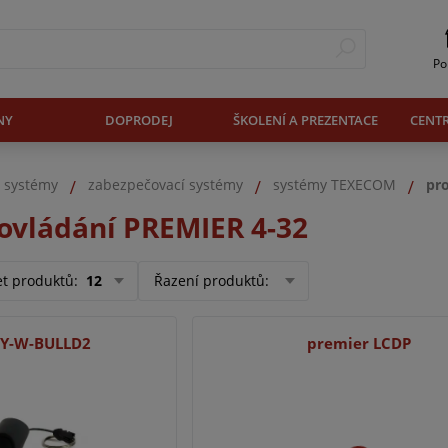
Po
NY
DOPRODEJ
ŠKOLENÍ A PREZENTACE
CENT
. systémy
zabezpečovací systémy
systémy TEXECOM
pro
 ovládání PREMIER 4-32
et produktů
:
12
Řazení produktů
:
EY-W-BULLD2
premier LCDP