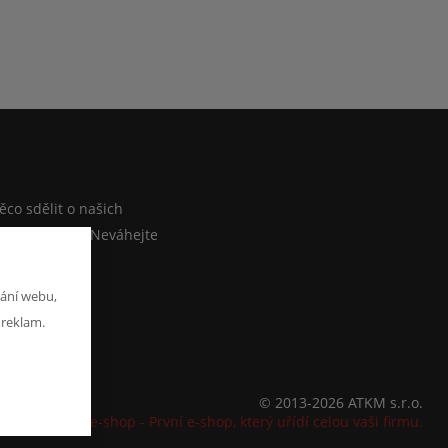
M
co sdělit o našich
ebo e-shopu? Neváhejte
at zprávu
ání webu,
 reklam.
© 2013-2026 ATKM s.r.o.
K2 e-shop - První e-shop, který uřídí celou vaši firmu.