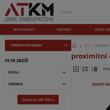
NAŠE ZNAČKY
NOVINKY
AKČNÍ CE
VYBERTE KATEGORII
EZS - zabezpeč
proximitní
FILTR ZBOŽÍ
Poč
ŠTÍTKY
VÝROBCE
SMART-K
Zobrazit dle filtru