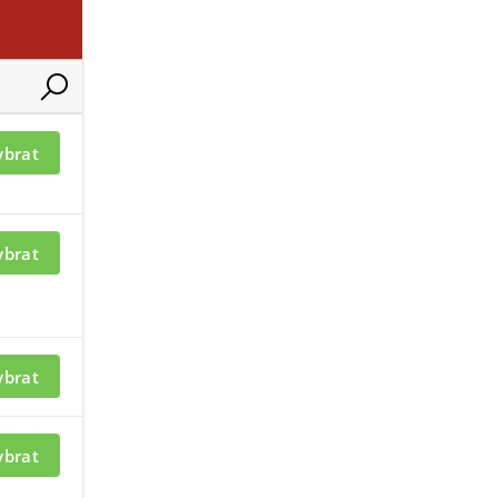
LCDL-FMK-G
ELITE-LCDL-FMK-SCH
ybrat
ybrat
ací je nutné být
Pro zobrazení informací je nutné b
přihlášený
ybrat
CDL-FMK-DW
ELITE-LCDL-FMK-PB
ybrat