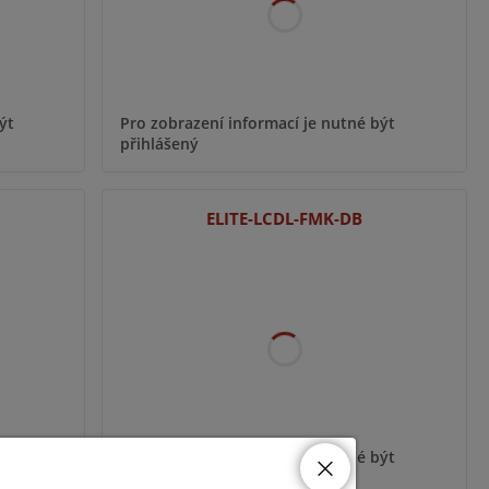
ýt
Pro zobrazení informací je nutné být
přihlášený
ELITE-LCDL-FMK-DB
ýt
Pro zobrazení informací je nutné být
přihlášený