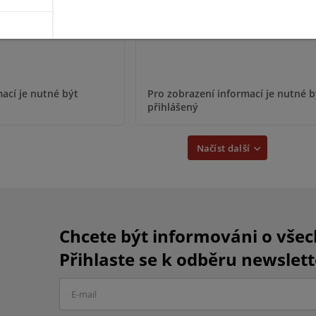
ací je nutné být
Pro zobrazení informací je nutné b
přihlášený
Načíst další
Chcete být informováni o vše
Přihlaste se k odběru newslett