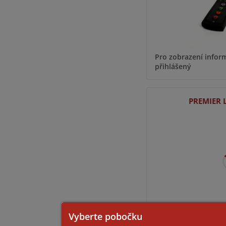
Pro zobrazení inform
přihlášený
PREMIER 
Pro zobrazení inform
Vyberte pobočku
přihlášený