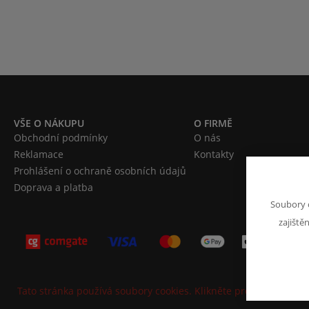
VŠE O NÁKUPU
O FIRMĚ
Obchodní podmínky
O nás
Reklamace
Kontakty
Prohlášení o ochraně osobních údajů
Doprava a platba
Soubory 
zajiště
Tato stránka používá soubory cookies. Klikněte pro více informa