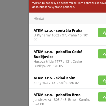
Vybráním pobočky ze seznamu se Vám zobrazí skladová
dostupnost na vybrané pobočce.
ELITE-
ATKM s.r.o. - centrála Praha
V
U Plynárny 1002 / 97, Praha 10, 101
00
ATKM s.r.o. - pobočka České
V
Budějovice
Husova třída 1777 / 131, České
Pro zobrazení inform
Budějovice, 370 05
přihlášený
ATKM s.r.o. - sklad Kolín
V
Zengrova / 131, Kolín, 280 02
ELITE-L
ATKM s.r.o. - pobočka Brno
V
Jundrovská 1303 / 43, Brno - Komín,
624 00