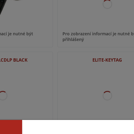
ací je nutné být
Pro zobrazení informací je nutné b
přihlášený
LCDLP BLACK
ELITE-KEYTAG
ací je nutné být
Pro zobrazení informací je nutné b
přihlášený