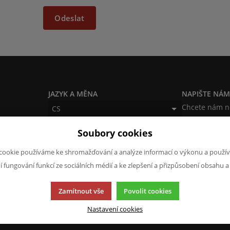
Odeslat
JAZYK A MĚNA
NAPIŠTE NÁ
Chcete nám ně
CS
produktech n
CZK (Kč)
Soubory cookies
napsat.
Chci naps
cookie používáme ke shromažďování a analýze informací o výkonu a použív
ní fungování funkcí ze sociálních médií a ke zlepšení a přizpůsobení obsahu a
Zamítnout vše
Povolit cookies
Nastavení cookies
cí.