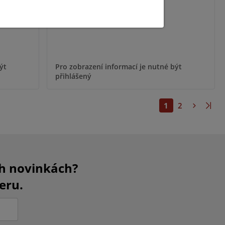
ýt
Pro zobrazení informací je nutné být
přihlášený
1
2
ch novinkách?
eru.