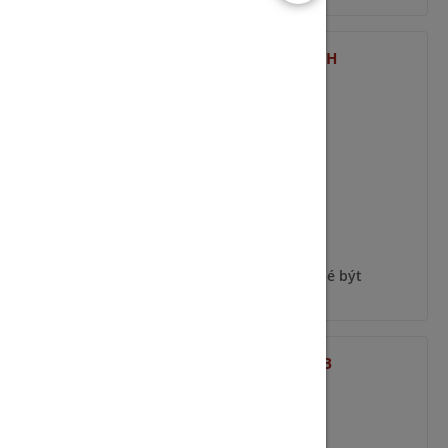
ELITE-LCDL-FMK-PCH
ýt
Pro zobrazení informací je nutné být
přihlášený
ELITE-LCDL-SMK-DB