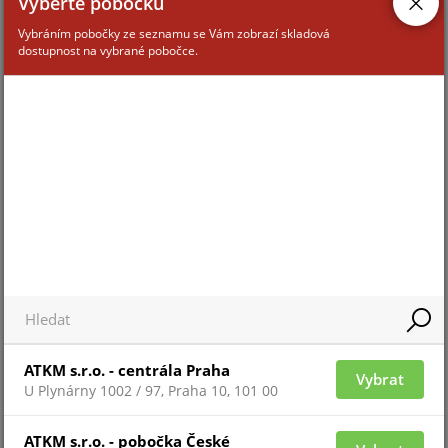
Vyberte pobočku
Vybráním pobočky ze seznamu se Vám zobrazí skladová
dostupnost na vybrané pobočce.
Pro zobrazení informací je nutné být přihlášený
VC3102/W
ATKM s.r.o. - centrála Praha
Vybrat
U Plynárny 1002 / 97, Praha 10, 101 00
Pro zobrazení informací je nutné být přihlášený
ATKM s.r.o. - pobočka České