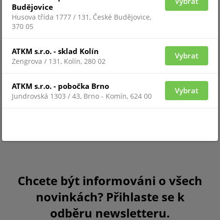
Vybrat
Budějovice
Husova třída 1777 / 131, České Budějovice,
370 05
ATKM s.r.o. - sklad Kolín
Vybrat
Zengrova / 131, Kolín, 280 02
ATKM s.r.o. - pobočka Brno
Vybrat
Jundrovská 1303 / 43, Brno - Komín, 624 00
Chcete být informováni o všech
novinkách? Přihlaste se k
odběru newsletteru.