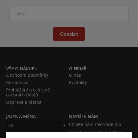
Odeslat
VŠE O NÁKUPU
O FIRMĚ
Obchodní podmínky
O nás
Reklamace
Kontakty
Prohlášení o ochraně
osobních údajů
Doprava a platba
JAZYK A MĚNA
NAPIŠTE NÁM
Chcete nám něco sdělit o
CS
našich produktech nebo e-
CZK (Kč)