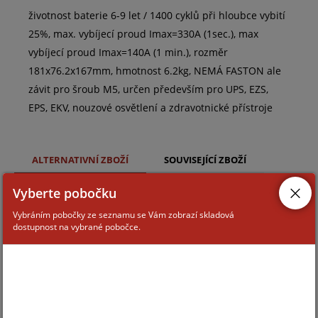
životnost baterie 6-9 let / 1400 cyklů při hloubce vybití
25%, max. vybíjecí proud Imax=330A (1sec.), max
vybíjecí proud Imax=140A (1 min.), rozměr
181x76.2x167mm, hmotnost 6.2kg, NEMÁ FASTON ale
závit pro šroub M5, určen především pro UPS, EZS,
EPS, EKV, nouzové osvětlení a zdravotnické přístroje
ALTERNATIVNÍ ZBOŽÍ
SOUVISEJÍCÍ ZBOŽÍ
Vyberte pobočku
NP17-12
Vybráním pobočky ze seznamu se Vám zobrazí skladová
dostupnost na vybrané pobočce.