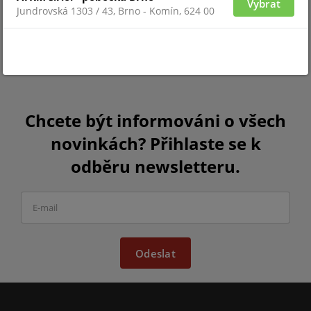
Vybrat
Jundrovská 1303 / 43, Brno - Komín, 624 00
Chcete být informováni o všech
novinkách? Přihlaste se k
odběru newsletteru.
Odeslat