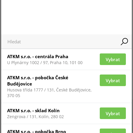
Pro zobrazení informací je nutné být
přihlášený
ATKM s.r.o. - centrála Praha
Vybrat
U Plynárny 1002 / 97, Praha 10, 101 00
ATKM s.r.o. - pobočka České
Vybrat
Budějovice
Husova třída 1777 / 131, České Budějovice,
370 05
ATKM s.r.o. - sklad Kolín
Vybrat
Zengrova / 131, Kolín, 280 02
ATKM s.r.o. - pobočka Brno