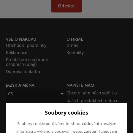
Odeslat
VŠE O NÁKUPU
O FIRMĚ
Obchodní podmínky
O nás
Reklamace
Kontakty
Prohlášení o ochraně
osobních údajů
Doprava a platba
JAZYK A MĚNA
NAPIŠTE NÁM
Chcete nám něco sdělit o
CS
našich produktech nebo e-
CZK (Kč)
shopu? Neváhejte napsat.
Soubory cookies
Chci napsat zprávu
Soubory cookie používáme ke shromažďování a analýze
informací o výkonu a používání webu, zajištění fungování