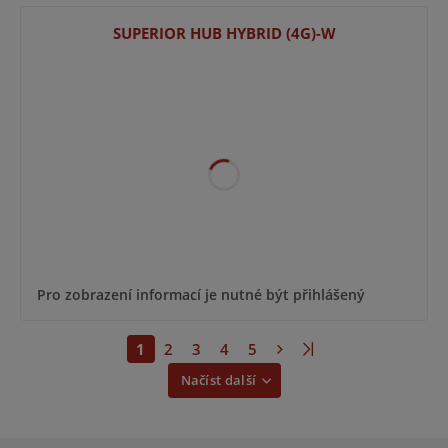
SUPERIOR HUB HYBRID (4G)-W
Pro zobrazení informací je nutné být přihlášený
1
2
3
4
5
Načíst další