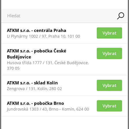
ATKM s.r.o. - centrála Praha
Pro zobrazení informací je nutné být přihlášený
Vybrat
U Plynárny 1002 / 97, Praha 10, 101 00
ATKM s.r.o. - pobočka České
FIREPROTECT PLUS-B
Vybrat
Budějovice
Husova třída 1777 / 131, České Budějovice,
370 05
ATKM s.r.o. - sklad Kolín
Vybrat
Zengrova / 131, Kolín, 280 02
ATKM s.r.o. - pobočka Brno
Vybrat
Jundrovská 1303 / 43, Brno - Komín, 624 00
Pro zobrazení informací je nutné být přihlášený