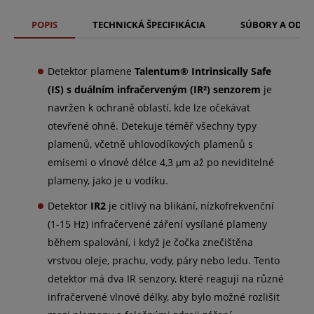
POPIS
TECHNICKÁ ŠPECIFIKÁCIA
SÚBORY A ODK
Detektor plamene
Talentum® Intrinsically Safe
(IS) s duálním infračerveným (IR²) senzorem
je
navržen k ochraně oblastí, kde lze očekávat
otevřené ohně. Detekuje téměř všechny typy
plamenů, včetně uhlovodíkových plamenů s
emisemi o vlnové délce 4,3 μm až po neviditelné
plameny, jako je u vodíku.
Detektor
IR2
je citlivý na blikání, nízkofrekvenční
(1-15 Hz) infračervené záření vysílané plameny
během spalování, i když je čočka znečištěna
vrstvou oleje, prachu, vody, páry nebo ledu. Tento
detektor má dva IR senzory, které reagují na různé
infračervené vlnové délky, aby bylo možné rozlišit