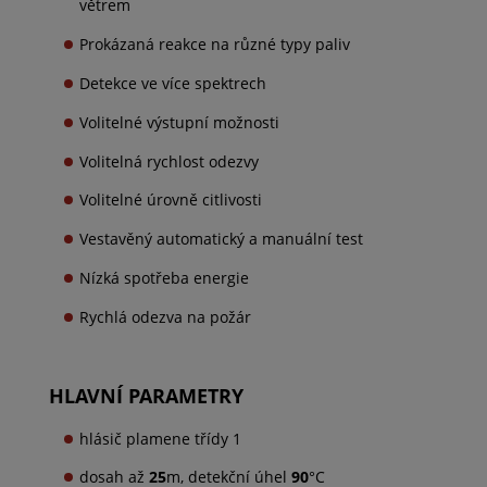
větrem
Prokázaná reakce na různé typy paliv
Detekce ve více spektrech
Volitelné výstupní možnosti
Volitelná rychlost odezvy
Volitelné úrovně citlivosti
Vestavěný automatický a manuální test
Nízká spotřeba energie
Rychlá odezva na požár
HLAVNÍ PARAMETRY
hlásič plamene třídy 1
dosah až
25
m, detekční úhel
90
°C