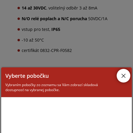
14 až 30VDC
, volitelný odběr 3 až 8mA
N/O relé poplach a N/C porucha
50VDC/1A
vstup pro test,
IP65
-10 až 50°C
certifikát 0832-CPR-F0582
VYUŽITÍ
Vyberte pobočku
Chemické závody
Vybraním pobočky zo zoznamu sa Vám zobrazí skladová
dostupnosť na vybranej pobočke.
Zpracování odpadů
Jaderné elektrárny
Motorové prostory
Lakovny