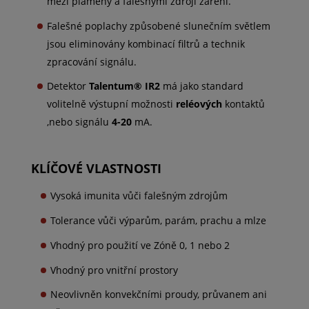
mezi plameny a falešnými zdroji záření.
Falešné poplachy způsobené slunečním světlem
jsou eliminovány kombinací filtrů a technik
zpracování signálu.
Detektor
Talentum® IR2
má jako standard
volitelně výstupní možnosti
reléových
kontaktů
,nebo signálu
4-20
mA.
KLÍČOVÉ VLASTNOSTI
Vysoká imunita vůči falešným zdrojům
Tolerance vůči výparům, parám, prachu a mlze
Vhodný pro použití ve Zóně 0, 1 nebo 2
Vhodný pro vnitřní prostory
Neovlivněn konvekčními proudy, průvanem ani