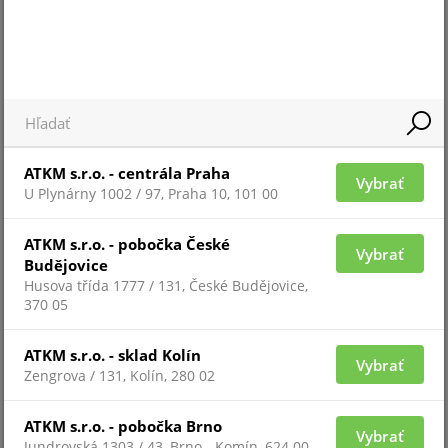
Farmaceutická výroba
Vojenské aplikace
Námořní průmysl
Manipulace s uhlím
Tisk
ATKM s.r.o. - centrála Praha
Vybrať
Výroba LNG/LPG
U Plynárny 1002 / 97, Praha 10, 101 00
ATKM s.r.o. - pobočka České
Vybrať
PLAMENNÉ HLÁSIČE TALENTUM - VŠE CO
Budějovice
POTŘEBUJETE VĚDĚT (ANGLICKY)
Husova třída 1777 / 131, České Budějovice,
370 05
ATKM s.r.o. - sklad Kolín
Vybrať
Zengrova / 131, Kolín, 280 02
ATKM s.r.o. - pobočka Brno
Vybrať
Jundrovská 1303 / 43, Brno - Komín, 624 00