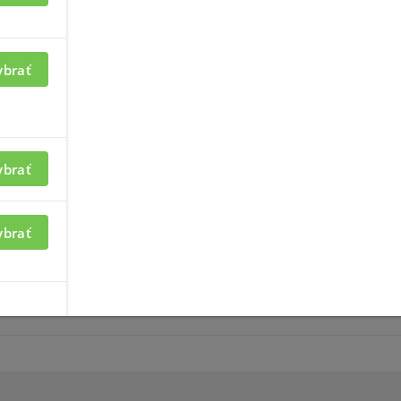
ybrať
azenie informácií je nutné
Pre zobrazenie informácií je
ybrať
lásený
byť prihlásený
ybrať
témy TEXECOM
přídavné moduly ELITE 12-640