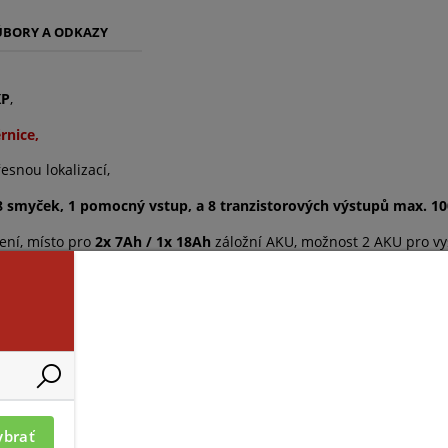
ÚBORY A ODKAZY
XP
,
rnice,
snou lokalizací,
8 smyček, 1 pomocný vstup, a 8 tranzistorových výstupů max. 
ení, místo pro
2x 7Ah / 1x 18Ah
záložní AKU, možnost 2 AKU pro vys
má stejné rozměry a tvar jako pro ústřednu ELITE) výstup na repro
ybrať
OT20-12
PSU 2,5A ND