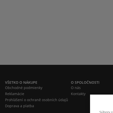
VŠETKO O NÁKUPE
O SPOLOČNOSTI
Obchodné podmienky
O nás
Reklamácie
Kontakty
Prohlášení o ochraně osobních údajů
Doprava a platba
Súbory c