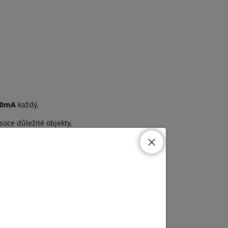
100mA
každý,
oce důležité objekty,
duktor