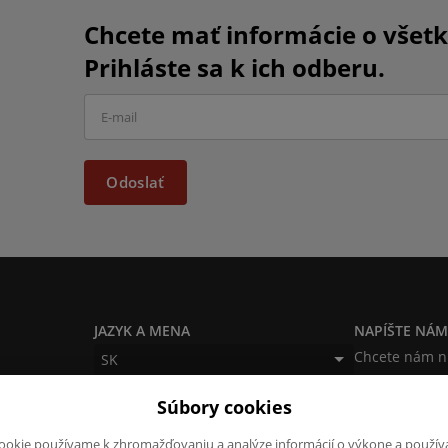
Chcete mať informácie o všet
Prihláste sa k ich odberu.
Odoslať
JAZYK A MENA
NAPÍŠTE NÁ
Chcete nám n
SK
produktoch a
CZK (Kč)
Súbory cookies
napísať.
Chcem na
ookie používame k zhromažďovaniu a analýze informácií o výkone a použív