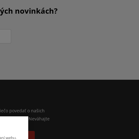
kých novinkách?
M
iečo povedať o našich
lebo e-shope? Neváhajte
písať správu
aní webu,