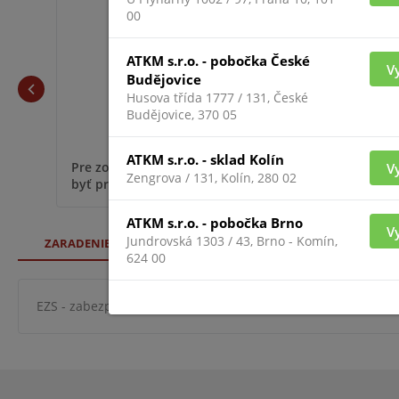
00
ATKM s.r.o. - pobočka České
V
Budějovice
Husova třída 1777 / 131, České
Budějovice, 370 05
ATKM s.r.o. - sklad Kolín
Pre zobr
Pre zobrazenie informácií je nutné
V
Zengrova / 131, Kolín, 280 02
byť prih
byť prihlásený
ATKM s.r.o. - pobočka Brno
V
Jundrovská 1303 / 43, Brno - Komín,
ZARADENIE TOVARU
624 00
EZS - zabezpeč. systémy
zabezpečovací systémy
sys