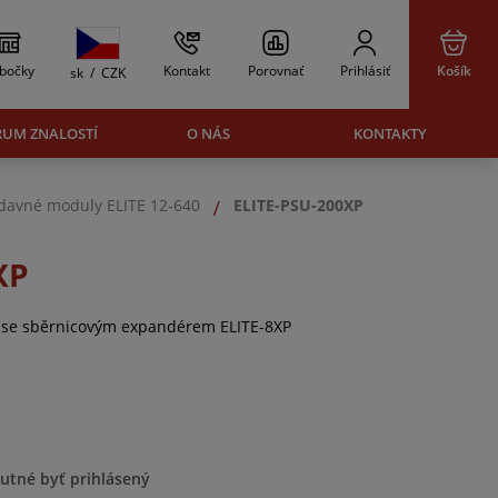
bočky
Kontakt
Porovnať
Prihlásiť
Košík
sk
/
CZK
RUM ZNALOSTÍ
O NÁS
KONTAKTY
davné moduly ELITE 12-640
ELITE-PSU-200XP
XP
A se sběrnicovým expandérem ELITE-8XP
nutné byť prihlásený