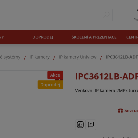
Po
NY
DOPRODEJ
ŠKOLENÍ A PREZENTACE
CENT
é systémy
IP kamery
IP kamery Uniview
IPC3612LB-ADF
IPC3612LB-AD
Akce
Doprodej
Venkovní IP kamera 2MPx turre
Sezna