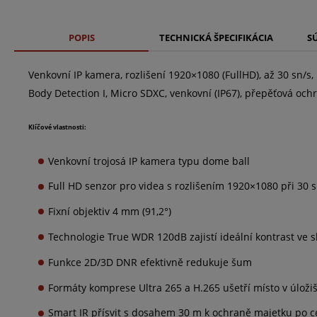
POPIS
TECHNICKÁ ŠPECIFIKÁCIA
S
Venkovní IP kamera, rozlišení 1920×1080 (FullHD), až 30 sn/s,
Body Detection I, Micro SDXC, venkovní (IP67), přepěťová och
Klíčové vlastnosti:
Venkovní trojosá IP kamera typu dome ball
Full HD senzor pro videa s rozlišením 1920×1080 při 30 s
Fixní objektiv 4 mm (91,2°)
Technologie True WDR 120dB zajistí ideální kontrast ve 
Funkce 2D/3D DNR efektivně redukuje šum
Formáty komprese Ultra 265 a H.265 ušetří místo v úložiš
Smart IR přísvit s dosahem 30 m k ochraně majetku po c