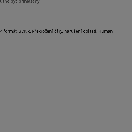
nutné byť prihlásený
dor formát, 3DNR, Překročení čáry, narušení oblasti, Human