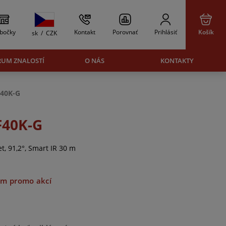
bočky
Kontakt
Porovnať
Prihlásiť
Košík
sk
/
CZK
RUM ZNALOSTÍ
O NÁS
KONTAKTY
40K-G
F40K-G
t, 91,2°, Smart IR 30 m
m promo akcí