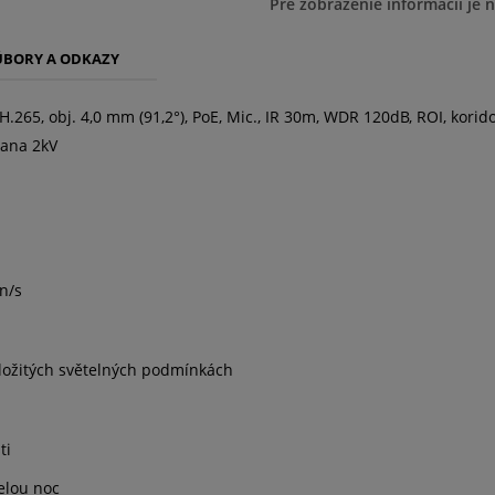
Pre zobrazenie informácií je 
ÚBORY A ODKAZY
 H.265, obj. 4,0 mm (91,2°), PoE, Mic., IR 30m, WDR 120dB, ROI, kori
rana 2kV
n/s
složitých světelných podmínkách
ti
elou noc